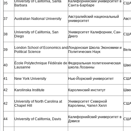
University of California, Santa
Калифорнийский университет в
35
СШ
Barbara
Санта-Барбаре
Австралийский национальный
37
Australian National University
Авс
университет
University of California, San
Университет Калифорнии, Сан-
38
СШ
Diego
Диего
London School of Economics and
Лондонская Школа Экономики и
39
Вел
Political Science
Политических Наук
École Polytechnique Fédérale de
Федеральная политехническая
40
Шве
Lausanne
школа Лозанны
41
New York University
Нью-Йоркский университет
СШ
42
Karolinska Institute
Каролинский институт
Шве
University of North Carolina at
Университет Северной
42
СШ
Chapel Hill
Каролины, Чапел Хилл
Калифорнийский университет в
44
University of California, Davis
СШ
Дэвисе