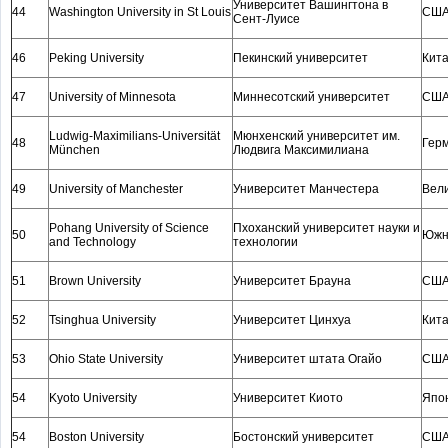
Университет Вашингтона в
44
Washington University in St Louis
СШ
Сент-Луисе
46
Peking University
Пекинский университет
Кит
47
University of Minnesota
Миннесотский университет
СШ
Ludwig-Maximilians-Universität
Мюнхенский университет им.
48
Гер
München
Людвига Максимилиана
49
University of Manchester
Университет Манчестера
Вел
Pohang University of Science
Пхоханский университет науки и
50
Южн
and Technology
технологии
51
Brown University
Университет Брауна
СШ
52
Tsinghua University
Университет Цинхуа
Кит
53
Ohio State University
Университет штата Огайо
СШ
54
Kyoto University
Университет Киото
Япо
54
Boston University
Бостонский университет
СШ