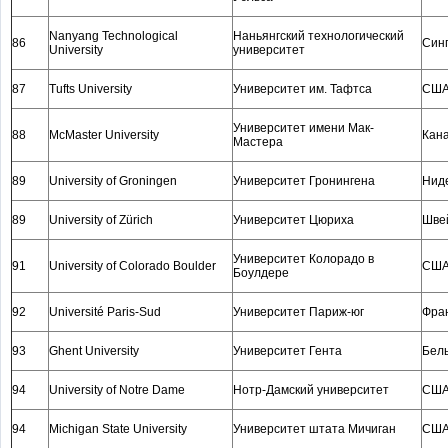
Nanyang Technological
Наньянгский технологический
86
Син
University
университет
87
Tufts University
Университет им. Тафтса
СШ
Университет имени Мак-
88
McMaster University
Кан
Мастера
89
University of Groningen
Университет Гронингена
Нид
89
University of Zürich
Университет Цюриха
Шве
Университет Колорадо в
91
University of Colorado Boulder
СШ
Боулдере
92
Université Paris-Sud
Университет Париж-юг
Фра
93
Ghent University
Университет Гента
Бел
94
University of Notre Dame
Нотр-Дамский университет
СШ
94
Michigan State University
Университет штата Мичиган
СШ