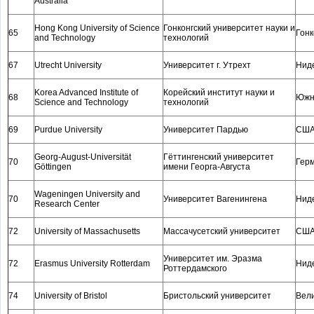
Australia
Hong Kong University of Science
Гонконгский университет науки и
65
Гонк
and Technology
технологий
67
Utrecht University
Университет г. Утрехт
Нид
Korea Advanced Institute of
Корейский институт науки и
68
Южн
Science and Technology
технологий
69
Purdue University
Университет Пардью
СШ
Georg-August-Universität
Гёттингенский университет
70
Гер
Göttingen
имени Георга-Августа
Wageningen University and
70
Университет Вагенингена
Нид
Research Center
72
University of Massachusetts
Массачусетский университет
СШ
Университет им. Эразма
72
Erasmus University Rotterdam
Нид
Роттердамского
74
University of Bristol
Бристольский университет
Вел