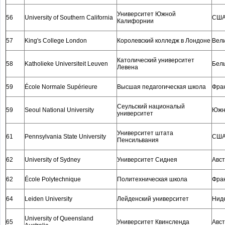
Университет Южной
56
University of Southern California
СШ
Калифорнии
57
King's College London
Королевский колледж в Лондоне
Вел
Католический университет
58
Katholieke Universiteit Leuven
Бел
Левена
59
École Normale Supérieure
Высшая педагогическая школа
Фра
Сеульский националый
59
Seoul National University
Южн
университет
Университет штата
61
Pennsylvania State University
СШ
Пенсильвания
62
University of Sydney
Университет Сиднея
Авс
62
École Polytechnique
Политехническая школа
Фра
64
Leiden University
Лейденский университет
Нид
University of Queensland
65
Университет Квинсленда
Авс