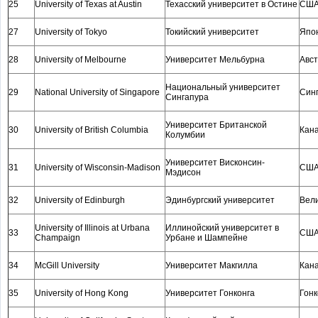
25
University of Texas at Austin
Техасский университет в Остине
СШ
27
University of Tokyo
Токийский университет
Япо
28
University of Melbourne
Университет Мельбурна
Авс
Национальный университет
29
National University of Singapore
Син
Сингапура
Университет Британской
30
University of British Columbia
Кан
Колумбии
Университет Висконсин-
31
University of Wisconsin-Madison
СШ
Мэдисон
32
University of Edinburgh
Эдинбургский университет
Вел
University of Illinois at Urbana
Иллинойский университет в
33
СШ
Champaign
Урбане и Шампейне
34
McGill University
Университет Макгилла
Кан
35
University of Hong Kong
Университет Гонконга
Гонк