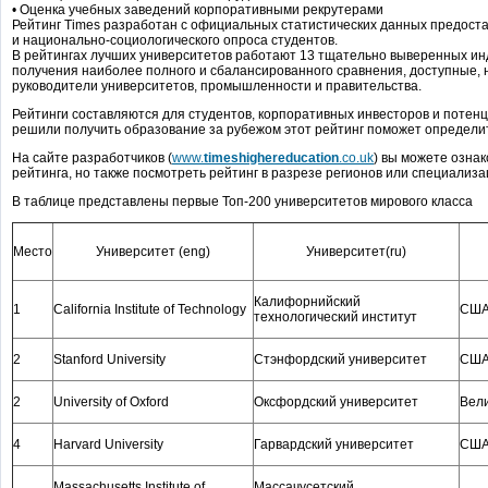
• Оценка учебных заведений корпоративными рекрутерами
Рейтинг Times разработан с официальных статистических данных предост
и национально-социологического опроса студентов.
В рейтингах лучших университетов работают 13 тщательно выверенных и
получения наиболее полного и сбалансированного сравнения, доступные, 
руководители университетов, промышленности и правительства.
Рейтинги составляются для студентов, корпоративных инвесторов и потен
решили получить образование за рубежом этот рейтинг поможет определит
На сайте разработчиков (
www.
timeshighereducation
.co.uk
) вы можете ознак
рейтинга, но также посмотреть рейтинг в разрезе регионов или специализа
В таблице представлены первые Топ-200 университетов мирового класса
Место
Университет (eng)
Университет(ru)
Калифорнийский
1
California Institute of Technology
СШ
технологический институт
2
Stanford University
Стэнфордский университет
СШ
2
University of Oxford
Оксфордский университет
Вел
4
Harvard University
Гарвардский университет
СШ
Massachusetts Institute of
Массачусетский