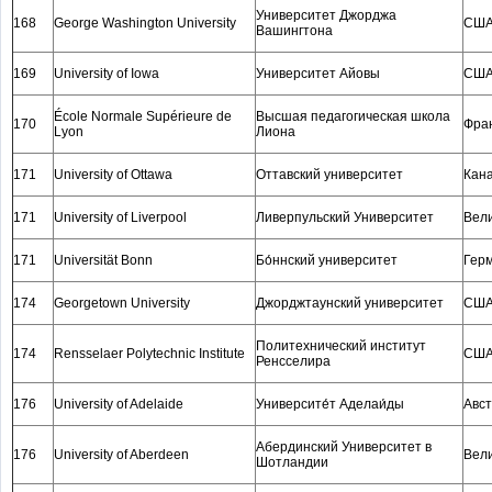
Университет Джорджа
168
George Washington University
СШ
Вашингтона
169
University of Iowa
Университет Айовы
СШ
École Normale Supérieure de
Высшая педагогическая школа
170
Фра
Lyon
Лиона
171
University of Ottawa
Оттавский университет
Кан
171
University of Liverpool
Ливерпульский Университет
Вел
171
Universität Bonn
Бо́ннский университет
Гер
174
Georgetown University
Джорджтаунский университет
СШ
Политехнический институт
174
Rensselaer Polytechnic Institute
СШ
Ренсселира
176
University of Adelaide
Университе́т Аделаи́ды
Авс
Абердинский Университет в
176
University of Aberdeen
Вел
Шотландии