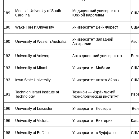
Medical University of South
Медицинский университет
189
СШ
Carolina
Южной Каролины
190
Wake Forest University
Университет Вейк Форест
СШ
Университет Западной
190
University of Western Australia
Авс
Австралии
192
University of Antwerp
Антверпенский университет
Бел
193
University of Miami
Университет Майами
СШ
193
Iowa State University
Университет штата Айовы
СШ
Technion Israel Institute of
Технио́н — Изра́ильский
193
Изр
Technology
технологи́ческий институ́т
196
University of Leicester
Университет Лестера
Вел
196
University of Victoria
Университет Виктории
Кан
198
University at Buffalo
Университет в Буффало
СШ