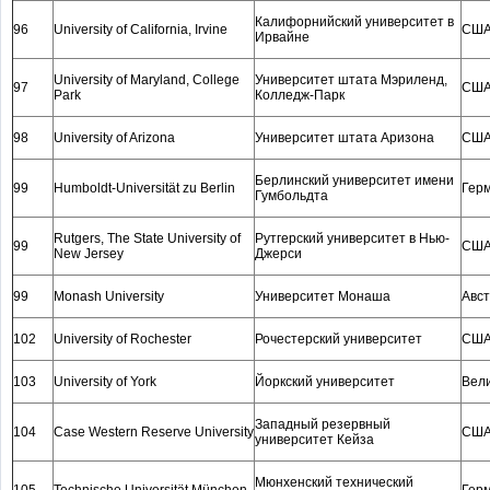
Калифорнийский университет в
96
University of California, Irvine
СШ
Ирвайне
University of Maryland, College
Университет штата Мэриленд,
97
СШ
Park
Колледж-Парк
98
University of Arizona
Университет штата Аризона
СШ
Берлинский университет имени
99
Humboldt-Universität zu Berlin
Гер
Гумбольдта
Rutgers, The State University of
Рутгерский университет в Нью-
99
СШ
New Jersey
Джерси
99
Monash University
Университет Монаша
Авс
102
University of Rochester
Рочестерский университет
СШ
103
University of York
Йоркский университет
Вел
Западный резервный
104
Case Western Reserve University
СШ
университет Кейза
Мюнхенский технический