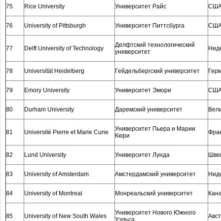
75
Rice University
Университет Райс
СШ
76
University of Pittsburgh
Университет Питтсбурга
СШ
Делфтский технологический
77
Delft University of Technology
Нид
университет
78
Universität Heidelberg
Гейдельбергский университет
Гер
79
Emory University
Университет Эмори
СШ
80
Durham University
Даремский университет
Вел
Университет Пьера и Марии
81
Université Pierre et Marie Curie
Фра
Кюри
82
Lund University
Университет Лунда
Шве
83
University of Amsterdam
Амстердамский университет
Нид
84
University of Montreal
Монреальский университет
Кан
Университет Нового Южного
85
University of New South Wales
Авс
Уэльса