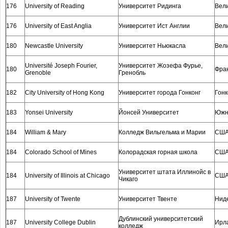
176
University of Reading
Университет Ридинга
Вел
176
University of East Anglia
Университет Ист Англии
Вел
180
Newcastle University
Университет Ньюкасла
Вел
Université Joseph Fourier,
Университет Жозефа Фурье,
180
Фра
Grenoble
Гренобль
182
City University of Hong Kong
Университет города Гонконг
Гонк
183
Yonsei University
Йонсей Университет
Южн
184
William & Mary
Колледж Вильгельма и Марии
СШ
184
Colorado School of Mines
Колорадская горная школа
СШ
Университет штата Иллинойс в
184
University of Illinois at Chicago
СШ
Чикаго
187
University of Twente
Университет Твенте
Нид
Дублинский университетский
187
University College Dublin
Ирл
колледж