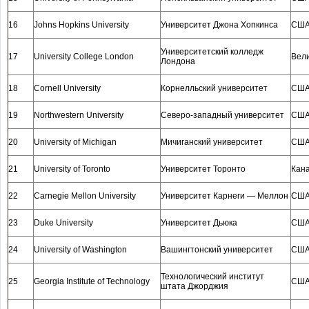
16
Johns Hopkins University
Университет Джона Хопкинса
СШ
Университетский колледж
17
University College London
Вел
Лондона
18
Cornell University
Корнелльский университет
СШ
19
Northwestern University
Северо-западный университет
СШ
20
University of Michigan
Мичиганский университет
СШ
21
University of Toronto
Университет Торонто
Кан
22
Carnegie Mellon University
Университет Карнеги — Меллон
СШ
23
Duke University
Университет Дьюка
СШ
24
University of Washington
Вашингтонский университет
СШ
Технологический институт
25
Georgia Institute of Technology
СШ
штата Джорджия