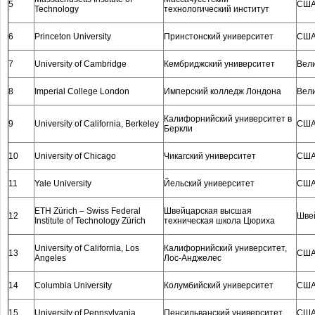
5
СШ
Technology
технологический институт
6
Princeton University
Принстонский университет
СШ
7
University of Cambridge
Кембриджский университет
Вел
8
Imperial College London
Имперский колледж Лондона
Вел
Калифорнийский университет в
9
University of California, Berkeley
СШ
Беркли
10
University of Chicago
Чикагский университет
СШ
11
Yale University
Йельский университет
СШ
ETH Zürich – Swiss Federal
Швейцарская высшая
12
Шве
Institute of Technology Zürich
техническая школа Цюриха
University of California, Los
Калифорнийский университет,
13
СШ
Angeles
Лос-Анджелес
14
Columbia University
Колумбийский университет
СШ
15
University of Pennsylvania
Пенсильванский университет
СШ