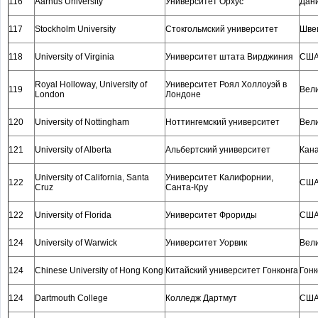
116
Aarhus University
Университет Орхус
Дан
117
Stockholm University
Стокгольмский университет
Шве
118
University of Virginia
Университет штата Вирджиния
СШ
Royal Holloway, University of
Университет Роял Холлоуэй в
119
Вел
London
Лондоне
120
University of Nottingham
Ноттингемский университет
Вел
121
University of Alberta
Альбертский университет
Кан
University of California, Santa
Университет Калифорнии,
122
СШ
Cruz
Санта-Кру
122
University of Florida
Университет Фрориды
СШ
124
University of Warwick
Университет Уорвик
Вел
124
Chinese University of Hong Kong
Китайский университет Гонконга
Гонк
124
Dartmouth College
Колледж Дартмут
СШ