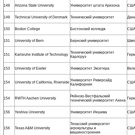
148
Arizona State University
Университет штата Аризона
СШ
149
Technical University of Denmark
Технический университет
Дан
150
Boston College
Бостонский колледж
СШ
151
University of Bern
Бернский университет
Шве
Технический университет
151
Karlsruhe Institute of Technology
Гер
Карлсруэ
153
University of Exeter
Университет Эксетера
Вел
Университет Риверсайд
154
University of California, Riverside
СШ
Калифорния
Рейнско-Вестфальский
154
RWTH Aachen University
Гер
технический университет Ахена
156
Yeshiva University
Университет Иешива
СШ
Техасский университет
156
Texas A&M University
агрокультуры и
СШ
машиностроения