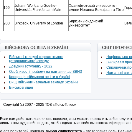
Johann Wolfgang Goethe-
Франкфуртский университет
199
Гер
Universität Frankfurt am Main
имени Иоганна Вольфганга Гёте
Биркбек Лондонский
200
Birkbeck, University of London
Вел
университет
ВІЙСЬКОВА ОСВІТА В УКРАЇНІ
СВІТ ПРОФЕС
Військові коледжі сержантського
Національна по
(старшинського) складу
Выбираем про
Довідник вступнику - 2022
Cправочник п
Особливості прийому на навчання до ВВНЗ
Навчальні зак
Концепція військової освіти в Україні
Вищі військові навчальні заклади України
Військові ліцеї
Copyright (c) 2007 - 2025 ТОВ «Поіск-Плюс»
Если вам действительно очень повезло, и вы можете позволить себе получит
лишь в том, куда себя подать, чтобы сделать из себя высококвалифицирован
А для родителей, конечно,
выбор университета
– это головная боль. Ведь не