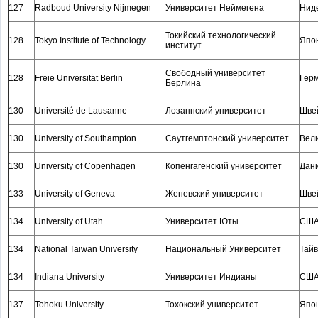
127
Radboud University Nijmegen
Университет Неймегена
Нид
Токийский технологический
128
Tokyo Institute of Technology
Япо
институт
Свободный университет
128
Freie Universität Berlin
Гер
Берлина
130
Université de Lausanne
Лозаннский университет
Шве
130
University of Southampton
Саутгемптонский университет
Вел
130
University of Copenhagen
Копенгагенский университет
Дан
133
University of Geneva
Женевский университет
Шве
134
University of Utah
Университет Юты
СШ
134
National Taiwan University
Национальный Университет
Тай
134
Indiana University
Университет Индианы
СШ
137
Tohoku University
Тохокский университет
Япо