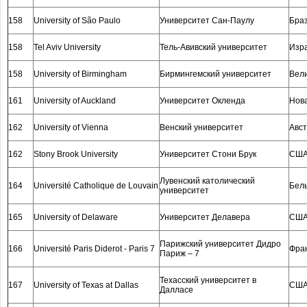
158
University of São Paulo
Университет Сан-Паулу
Бра
158
Tel Aviv University
Тель-Авивский университет
Изр
158
University of Birmingham
Бирмингемский университет
Вел
161
University of Auckland
Университет Окленда
Нов
162
University of Vienna
Венский университет
Авс
162
Stony Brook University
Университет Стони Брук
СШ
Лувенский католический
164
Université Catholique de Louvain
Бел
университет
165
University of Delaware
Университет Делавера
СШ
Парижский университет Дидро
166
Université Paris Diderot - Paris 7
Фра
Париж – 7
Техасский университет в
167
University of Texas at Dallas
СШ
Далласе