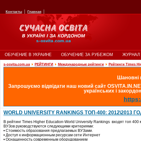
Контакты
Главная
ОБУЧЕНИЕ В УКРАИНЕ
ОБУЧЕНИЕ ЗА РУБЕЖОМ
ЖУРНАЛ 
s-osvita.com.ua
РЕЙТИНГИ
Международные рейтинги
Рейтинги Times Hi
Шановні в
Запрошуємо відвідати наш новий сайт OSVITA.IN.NE
українських і закордонн
https:
WORLD UNIVERSITY RANKINGS ТОП-400: 2012\2013 ГО
В рейтинг Times Higher Education-World University Rankings входят топ 40
ВУЗов руководствуются следующими критериями:
• Стоимость образования предлагаемых ВУЗами.
• Доступ к информационным ресурсам сети Интернет
• Оснащенность современным оборудованием