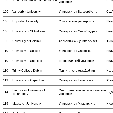
105
Technische Universität München
Гер
университет
106
Vanderbilt University
Университет Вандербилта
СШ
106
Uppsala University
Уппсальский университет
Шве
108
University of St Andrews
Университет Сент-Эндрюс
Вел
109
University of Helsinki
Хельсинкский университет
Фин
110
University of Sussex
Университет Сассекса
Вел
110
University of Sheffield
Шеффилдский университет
Вел
110
Trinity College Dublin
Тринити-колледж Дублин
Ирл
113
University of Cape Town
Университет Кейптауна
Южн
Eindhoven University of
Эйндховенский технологический
114
Нид
Technology
университет
115
Maastricht University
Университет Маастрихта
Нид