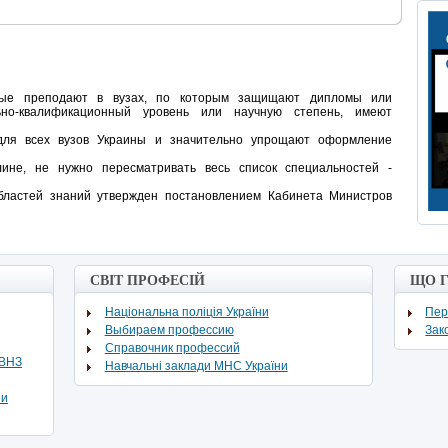
орые преподают в вузах, по которым защищают дипломы или
льно-квалификационный уровень или научную степень, имеют
для всех вузов Украины и значительно упрощают оформление
не, не нужно пересматривать весь список специальностей -
бластей знаний утвержден постановлением Кабинета Министров
СВІТ ПРОФЕСІЙ
ЩО 
Національна поліція України
Пер
Выбираем профессию
Зак
Cправочник профессий
ВВНЗ
Навчальні заклади МНС України
ни