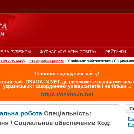
Е ЗА РУБЕЖОМ
ЖУРНАЛ «СУЧАСНА ОСВІТА»
РЕЙТИНГИ
Соціальне забезпечення / Социально
1.09.2015 року)
23 Соціальна робота
Шановні відвідувачі сайту!
овий сайт OSVITA.IN.NET, де ви зможете ознайомитись
українських і закордонних університетів і не тільки ...
https://osvita.in.net
П
іальна робота
Спеціальність:
Пои
ння / Социальное обеспечение Код:
По