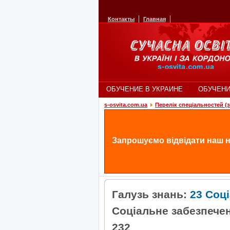
Контакты
Главная
ОБУЧЕНИЕ В УКРАИНЕ
ОБУЧЕНИ
s-osvita.com.ua
Перелік спеціальностей (з 
Запрошуємо відвідати наш н
Галузь знань:
23 Соц
Соціальне забезпече
232