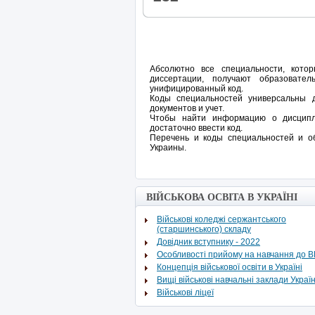
Абсолютно все специальности, кот
диссертации, получают образовате
унифицированный код.
Коды специальностей универсальны 
документов и учет.
Чтобы найти информацию о дисципли
достаточно ввести код.
Перечень и коды специальностей и о
Украины.
ВІЙСЬКОВА ОСВІТА В УКРАЇНІ
Військові коледжі сержантського
(старшинського) складу
Довідник вступнику - 2022
Особливості прийому на навчання до 
Концепція військової освіти в Україні
Вищі військові навчальні заклади Украї
Військові ліцеї