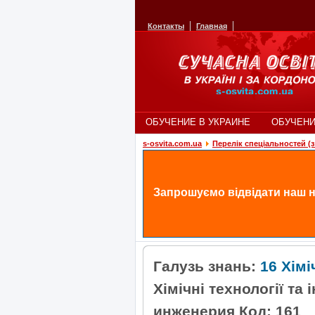
Контакты
Главная
ОБУЧЕНИЕ В УКРАИНЕ
ОБУЧЕНИ
s-osvita.com.ua
Перелік спеціальностей (з 
Запрошуємо відвідати наш н
Галузь знань:
16 Хімі
Хімічні технології та
инженерия Код: 161