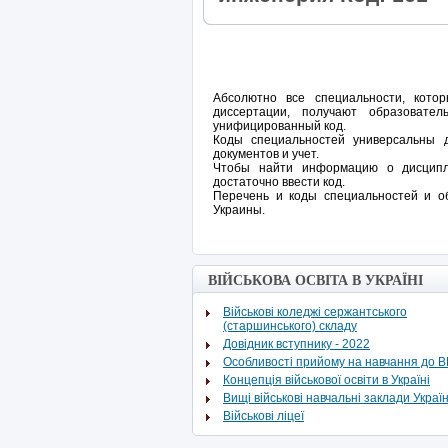
Абсолютно все специальности, кот
диссертации, получают образовате
унифицированный код.
Коды специальностей универсальны 
документов и учет.
Чтобы найти информацию о дисципли
достаточно ввести код.
Перечень и коды специальностей и о
Украины.
ВІЙСЬКОВА ОСВІТА В УКРАЇНІ
Військові коледжі сержантського
(старшинського) складу
Довідник вступнику - 2022
Особливості прийому на навчання до 
Концепція військової освіти в Україні
Вищі військові навчальні заклади Украї
Військові ліцеї