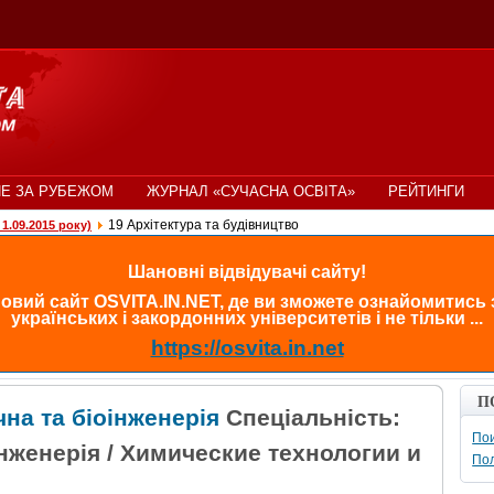
Е ЗА РУБЕЖОМ
ЖУРНАЛ «СУЧАСНА ОСВІТА»
РЕЙТИНГИ
19 Архітектура та будівництво
1.09.2015 року)
Шановні відвідувачі сайту!
овий сайт OSVITA.IN.NET, де ви зможете ознайомитись
українських і закордонних університетів і не тільки ...
https://osvita.in.net
П
чна та біоінженерія
Спеціальність:
Пои
 інженерія / Химические технологии и
По