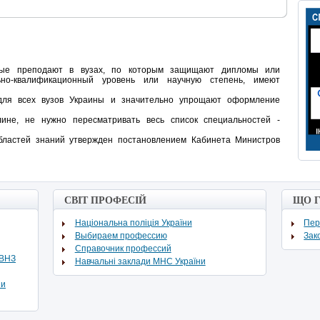
орые преподают в вузах, по которым защищают дипломы или
льно-квалификационный уровень или научную степень, имеют
для всех вузов Украины и значительно упрощают оформление
не, не нужно пересматривать весь список специальностей -
бластей знаний утвержден постановлением Кабинета Министров
СВІТ ПРОФЕСІЙ
ЩО 
Національна поліція України
Пер
Выбираем профессию
Зак
Cправочник профессий
ВВНЗ
Навчальні заклади МНС України
ни