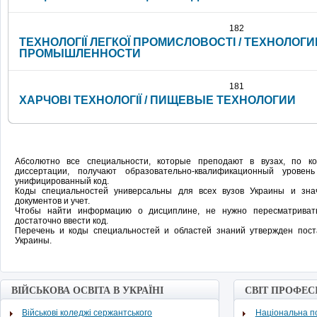
182
ТЕХНОЛОГІЇ ЛЕГКОЇ ПРОМИСЛОВОСТІ / ТЕХНОЛОГИ
ПРОМЫШЛЕННОСТИ
181
ХАРЧОВІ ТЕХНОЛОГІЇ / ПИЩЕВЫЕ ТЕХНОЛОГИИ
Абсолютно все специальности, которые преподают в вузах, по 
диссертации, получают образовательно-квалификационный урове
унифицированный код.
Коды специальностей универсальны для всех вузов Украины и зн
документов и учет.
Чтобы найти информацию о дисциплине, не нужно пересматривать
достаточно ввести код.
Перечень и коды специальностей и областей знаний утвержден пос
Украины.
ВІЙСЬКОВА ОСВІТА В УКРАЇНІ
СВІТ ПРОФЕС
Військові коледжі сержантського
Національна по