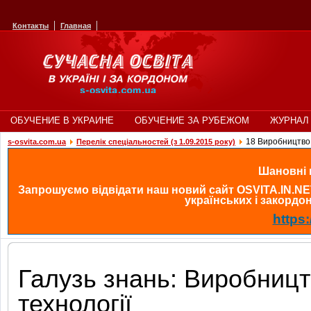
Контакты
Главная
ОБУЧЕНИЕ В УКРАИНЕ
ОБУЧЕНИЕ ЗА РУБЕЖОМ
ЖУРНАЛ 
18 Виробництво 
s-osvita.com.ua
Перелік спеціальностей (з 1.09.2015 року)
Шановні в
Запрошуємо відвідати наш новий сайт OSVITA.IN.NE
українських і закордонн
https:
Галузь знань: Виробницт
технології