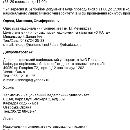
(28, 29 вересня - до 17:00)
* 24 вересня (Сб) прийом документів буде проводитися з 11:00 до 15:00 в хол
національного лінгвістичного університету (в місці проведення конкурсу п
Одеса, Миколаїв, Симферополь
Одеський національний університет ім. І.І. Мечникова
Центр вивчення японської мови, економіки та культури «ХІКАГЕ»
Мігдальський Данил Ілліч
Тел./Факс:(048)724-25-23
e-mail: hikage@renome-i.net / danil@otrada.co.jp
Дніпропетровськ
Дніпропетровський національний університет ім.О.Гончара
Кафедра порівняльної філології східних та англомовних країн
49050,пр.Гагаріна 72, корп. 1,12 поверх,ауд.1202
Усенко Ольга
Тел.: 066-121-81-26
e-mail: Usenolga@yandex.ru
Харків
Харківський національний педагогічний університет
61168, Харків,вул.Блюхера 2, ауд.509
Кафедра східних мов
Озерська Оксана
Тел.:(0572) 68-61-74
Львів
Національний університет «Львівська політехніка»