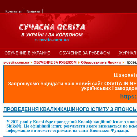
Контакты
Главная
ОБУЧЕНИЕ В УКРАИНЕ
ОБУЧЕНИЕ ЗА РУБЕЖОМ
ЖУРНАЛ 
Провед
s-osvita.com.ua
ОБУЧЕНИЕ ЗА РУБЕЖОМ
Образование в Японии
Шановні в
Запрошуємо відвідати наш новий сайт OSVITA.IN.NE
українських і закордонн
https:
ПРОВЕДЕННЯ КВАЛІФІКАЦІЙНОГО ІСПИТУ З ЯПОНСЬК
У 2011 році у Києві буде проведений Кваліфікаційний іспит з япо
ShikeN). Це офіційний іспит, результати якого визнаються по всь
інформацію ви можете отримати на сайті Японської Фундації.