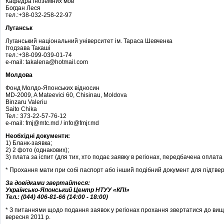
Кафедра іноземних мов
Богдан Леся
тел.:+38-032-258-22-97
Луганськ
Луганський національний університет ім. Тараса Шевченка
Ітодзава Такаші
тел.:+38-099-039-01-74
e-mail: takalena@hotmail.com
Молдова
Фонд Молдо-Японських відносин
MD-2009, A Mateevici 60, Chisinau, Moldova
Binzaru Valeriu
Saito Chika
Тел.: 373-22-57-76-12
e-mail: fmj@mtc.md / info@fmjr.md
Необхідні документи:
1) Бланк-заявка;
2) 2 фото (однакових);
3) плата за іспит (для тих, хто подає заявку в регіонах, передбачена оплата 
* Прохання мати при собі паспорт або інший подібний документ для підтве
За довідками звертайтеся:
Українсько-Японський Центр НТУУ «КПІ»
Тел.: (044) 406-81-66 (14:00 - 18:00)
* З питаннями щодо подання заявок у регіонах прохання звертатися до вище
вересня 2011 р.