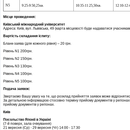
N5
9:25-
9:50,
25хв.
10:35-
11:25,
50хв.
12:10-
12:
Місце проведення:
Київський міжнародний університет
Адреса: Київ, вул. Львівська, 49 (карта місцевості буде надаватися учасник
Вартість складання іспиту:
Бланк-заява (для кожного рівня) – 20 грн.
Рівень N1 200грн.
Рівень N2 150грн.
Рівень N3 130грн.
Рівень N4 100грн.
Рівень N5 100грн.
Подача заявок:
Звертаємо Вашу увагу на те, що розклад прийняття заявок може відрізнятися
За детальною інформацією стосовно терміну прийому документів у регіонах
прийому документів у регіонах.
Київ
Посольство Японії в Україні
(7-й поверх, зала очікування)
21 вересня (Ср) - 29 вересня (Чт) 14:00 - 17:30