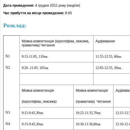
Дата проведення:
4 грудня 2011 року (неділя)
Час прибуття на місце проведення:
8:45
Розклад:
Мовна компетенція (ієрогліфіка, лексика,
Аудіювання
граматика) Читання
N1
9:15-
11:05,
110хв.
11:55-
12:55,
60хв.
N2
9:20 -
11:05,
105хв.
12:05-
12:55,
50хв.
Мовна компетенція
Мовна компетенція
Аудіюва
(ієрогліфіка, лексика)
(граматика) Читання
N3
9:15-
9:45,
30хв.
10:25-
11:35,
70хв.
12:15-
12:
N4
9:15
-
9:45,
30хв.
10:30-
11:30,
60хв.
12:10-
12: