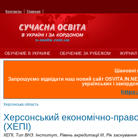
Контакты
Главная
ОБУЧЕНИЕ В УКРАИНЕ
ОБУЧЕНИЕ ЗА РУБЕЖОМ
ЖУРНАЛ 
Шановні в
Запрошуємо відвідати наш новий сайт OSVITA.IN.NE
українських і закордонн
https:
Херсонська область
Херсонський економічно-право
(ХЕПІ)
ХЕПІ,
Тип ВНЗ: Інститут,
Рівень акредитації ІІІ,
Рік заснування