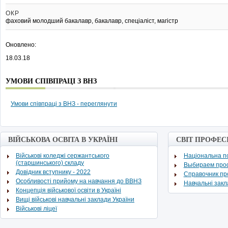
ОКР
фаховий молодший бакалавр, бакалавр, спеціаліст, магістр
Оновлено:
18.03.18
УМОВИ СПІВПРАЦІ З ВНЗ
Умови співпраці з ВНЗ - переглянути
ВІЙСЬКОВА ОСВІТА В УКРАЇНІ
СВІТ ПРОФЕС
Військові коледжі сержантського
Національна по
(старшинського) складу
Выбираем про
Довідник вступнику - 2022
Cправочник п
Особливості прийому на навчання до ВВНЗ
Навчальні зак
Концепція військової освіти в Україні
Вищі військові навчальні заклади України
Військові ліцеї