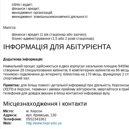
облік і аудит;
фінанси і кредит;
менеджмент організацій;
менеджмент зовнішньоекономічної діяльності.
Магістр:
фінанси і кредит (1 рік стаціонар або заочно);
бізнес-адміністрування (1,5 або 2 роки стаціонар).
ІНФОРМАЦІЯ ДЛЯ АБІТУРІЄНТА
Додаткова інформація:
Навчальний процес здійснюється в двох корпусах загальною площею 9400м2 .
створенні 28 спеціалізованих кабінетів, 6 комп'ютерних кабінетів на 86 місц
технікою і підключенні до Інтернету, бібліотека на 170 місць, функціонує 2 с
спортивний зал.
Примітка:
для більш повної і детальної інформації про діяльність Херсонсь
(ХЕПІ) в Херсоні, термінах і умовах прийому абітурієнтів, звертайтеся в п
телефонів для довідок вказані в блоці контактної інформації вузу.
Місцезнаходження і контакти
Місто:
м. Херсон
Адреса:
вул. Кримська, 130
Телефони:
0552343361
Web:
http://www.hepi.edu.ua