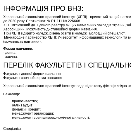
ІНФОРМАЦІЯ ПРО ВНЗ:
Херсонський економічно-правовий інститут (ХЕПІ) - приватний вищий навча
до 2020 року. Сертифікат № Р1-111 № 226668.
ХЕПІ включений до Единого реестру вищих навчальних закладів Украіни, займ
Херсонщини. Можливість дистанційної форми навчання.
При ХЕПІ відкрито коледж, рівень освіти в коледжі: молодший спеціаліст.
Міжнародне партнерство ХЕПІ: Університет інформаційних технологій та
(можливість навчання).
Форми навчання:
- денна;
- заочна.
ПЕРЕЛІК ФАКУЛЬТЕТІВ І СПЕЦІАЛЬН
Факультет денної форми навчання
Факультет заочної форми навчання
Херсонський економічно-правовий інститут веде підготовку фіхівців згідно к
Бакалавр:
правознавство;
облік і аудит;
фінанси і кредит;
менеджмент організацій;
менеджмент зовнішньоекономічної діяльності.
Спеціаліст: