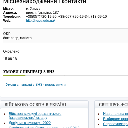
Місцезнаходження і контакти
Місто:
м. Харків
Адреса:
просп. Гагаріна, 187
Телефони:
+38(057)720-19-20, +38(057)720-19-34, 713-69-10
Web:
http://hepu.edu.ua/
ОКР
бакалавр, магістр
Оновлено:
15.08.18
УМОВИ СПІВПРАЦІ З ВНЗ
Умови співпраці з ВНЗ - переглянути
ВІЙСЬКОВА ОСВІТА В УКРАЇНІ
СВІТ ПРОФЕС
Військові коледжі сержантського
Національна по
(старшинського) складу
Выбираем про
Довідник вступнику - 2022
Cправочник п