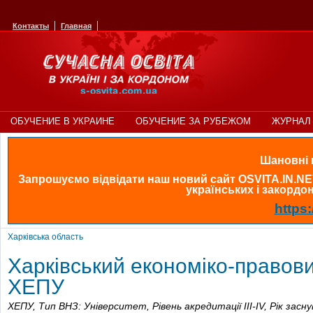
Контакты
Главная
ОБУЧЕНИЕ В УКРАИНЕ
ОБУЧЕНИЕ ЗА РУБЕЖОМ
ЖУРНАЛ 
Шановні в
Запрошуємо відвідати наш новий сайт OSVITA.IN.NE
українських і закордонн
https:
Харківська область
Харківський економіко-правови
ХЕПУ
ХЕПУ,
Тип ВНЗ: Університет,
Рівень акредитації III-IV,
Рік засн