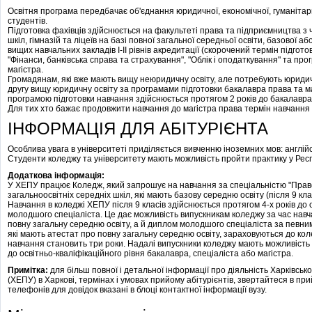
Освітня програма передбачає об'єднання юридичної, економічної, гуманітарн
студентів.
Підготовка фахівців здійснюється на факультеті права та підприємництва з 
шкіл, гімназій та ліцеїв на базі повної загальної середньої освіти, базової аб
вищих навчальних закладів I-II рівнів акредитації (скорочений термін підгото
"Фінанси, банківська справа та страхування", "Облік і оподаткування" та про
магістра.
Громадянам, які вже мають вищу неюридичну освіту, але потребують юриди
другу вищу юридичну освіту за програмами підготовки бакалавра права та м
програмою підготовки навчання здійснюється протягом 2 років до бакалавра
Для тих хто бажає продовжити навчання до магістра права термін навчання 
ІНФОРМАЦІЯ ДЛЯ АБІТУРІЄНТА
Особлива увага в університеті приділяється вивченню іноземних мов: англійсь
Студенти коледжу та університету мають можливість пройти практику у Рес
Додаткова інформація:
У ХЕПУ працює Коледж, який запрошує на навчання за спеціальністю "Право
загальноосвітніх середніх шкіл, які мають базову середню освіту (після 9 кла
Навчання в коледжі ХЕПУ після 9 класів здійснюється протягом 4-х років до 
молодшого спеціаліста. Це дає можливість випускникам коледжу за час навч
повну загальну середню освіту, а й диплом молодшого спеціаліста за певни
які мають атестат про повну загальну середню освіту, зараховуються до коле
навчання становить три роки. Надалі випускники коледжу мають можливість
до освітньо-кваліфікаційного рівня бакалавра, спеціаліста або магістра.
Примітка:
для більш повної і детальної інформації про діяльність Харківськ
(ХЕПУ) в Харкові, термінах і умовах прийому абітурієнтів, звертайтеся в п
телефонів для довідок вказані в блоці контактної інформації вузу.