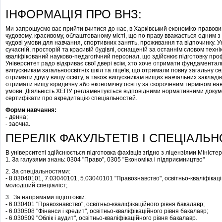
ІНФОРМАЦІЯ ПРО ВНЗ:
Ми запрошуємо вас прийти вчитися до нас, в Харківський економіко-правови
чудовому, красивому, облаштованому місті, що по праву вважається одним з
чудові умови для навчання, спортивних занять, проживання та відпочинку. У
сучасній, просторій та красивій будівлі, оснащеній за останнім словом техні
кваліфікований науково-педагогічний персонал, що здійснює підготовку проф
Університет радо відкриває свої двері всім, хто хоче отримати фундаментал
випускникам загальноосвітніх шкіл та ліцеїв, що отримали повну загальну се
отримати другу вищу освіту, а також випускникам вищих навчальних закладів I 
отримати вищу юридичну або економічну освіту за скороченим терміном навч
умови. Діяльність ХЕПУ регламентується відповідними нормативними докумен
сертифікати про акредитацію спеціальностей.
Форми навчання:
- денна;
- заочна.
ПЕРЕЛІК ФАКУЛЬТЕТІВ І СПЕЦІАЛЬН
В університеті здійснюється підготовка фахівців згідно з ліцензіями Міністерс
1. За галузями знань: 0304 "Право", 0305 "Економіка і підприємництво"
2. За спеціальностями:
- 8.03040101, 7.03040101, 5.03040101 "Правознавство", освітньо-кваліфікацій
молодший спеціаліст;
3. За напрямами підготовки:
- 6.030401 "Правознавство", освітньо-кваліфікаційного рівня бакалавр;
- 6.030508 "Фінанси і кредит", освітньо-кваліфікаційного рівня бакалавр;
- 6.030509 "Облік і аудит", освітньо-кваліфікаційного рівня бакалавр.