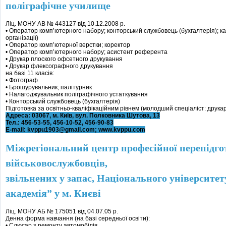
поліграфічне училище
Ліц. МОНУ АВ № 443127 від 10.12.2008 р.
• Оператор комп’ютерного набору; конторський службовець (бухгалтерія); кас
організації)
• Оператор комп’ютерної верстки; коректор
• Оператор комп’ютерного набору; асистент референта
• Друкар плоского офсетного друкування
• Друкар флексографного друкування
на базі 11 класів:
• Фотограф
• Брошурувальник; палітурник
• Налагоджувальник поліграфічного устаткування
• Конторський службовець (бухгалтерія)
Підготовка за освітньо-кваліфікаційним рівнем (молодший спеціаліст: друка
Адреса: 03067, м. Київ, вул. Полковника Шутова, 13
Тел.: 456-53-55, 456-10-52, 456-90-83
E-mail: kvppu1903@gmail.com; www.kvppu.com
Міжрегіональний центр професійної перепідг
військовослужбовців,
звільнених у запас, Національного університе
академія” у м. Києві
Ліц. МОНУ АБ № 175051 від 04.07.05 р.
Денна форма навчання (на базі середньої освіти):
• Слюсар з ремонту автомобілів