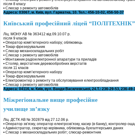
після 8 класу
• Слюсар з ремонту автомобілів
Адреса: 03067, м. Київ, вул. Гарматна, 10. Тел.: 456-10-02, 456-50-37
Київський професійний ліцей “ПОЛІТЕХНІК”
Ліц. МОНУ АВ № 363412 від 09.10.07 р.
після 9 класів
• Оператор комп’ютерного набору; обліковець
• Токар-фрезерувальник
• Слюсар механоскладальних робіт
• Слюсар з ремонту автомобілів
• Монтажник радіоелектронної апаратури та приладів
• Столяр, верстатник деревообробних верстатів
після 11 класів
• Оператор комп’ютерного набору
• Токар-фрезерувальник
• Електромонтер з ремонту та обслуговування електрообладнання
• Слюсар з ремонту автомобілів
Адреса: 04116, м. Київ, вул. Ванди Василевської, 24.Т.: 236-29-53, 236-49-
Міжрегіональне вище професійне
училище зв’язку
Ліц. ДСТК АВ № 302879 від 27.12.06 р.
• Оператор зв’язку, оператор електрозв’язку, касир (в банку), контролер ощ
• Адміністратор, секретар керівника, обліковець бухгалтерських даних
• Слюсар з механоскладальних робіт; слюсар-ремонтник