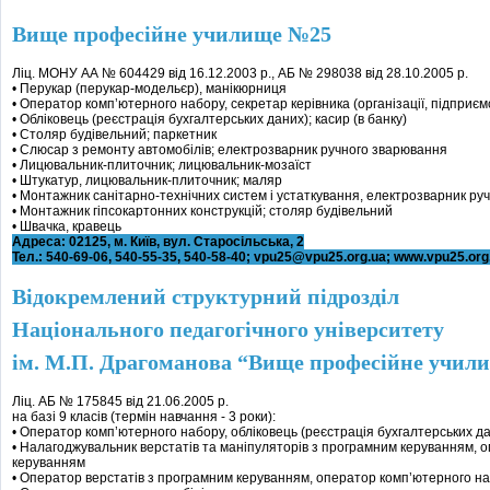
Вище професійне училище №25
Ліц. МОНУ АА № 604429 від 16.12.2003 р., АБ № 298038 від 28.10.2005 р.
• Перукар (перукар-модельєр), манікюрниця
• Оператор комп’ютерного набору, секретар керівника (організації, підприєм
• Обліковець (реєстрація бухгалтерських даних); касир (в банку)
• Столяр будівельний; паркетник
• Слюсар з ремонту автомобілів; електрозварник ручного зварювання
• Лицювальник-плиточник; лицювальник-мозаїст
• Штукатур, лицювальник-плиточник; маляр
• Монтажник санітарно-технічних систем і устаткування, електрозварник ру
• Монтажник гіпсокартонних конструкцій; столяр будівельний
• Швачка, кравець
Адреса: 02125, м. Київ, вул. Старосільська, 2
Тел.: 540-69-06, 540-55-35, 540-58-40; vpu25@vpu25.org.ua; www.vpu25.org
Відокремлений структурний підрозділ
Національного педагогічного університету
ім. М.П. Драгоманова “Вище професійне учил
Ліц. АБ № 175845 від 21.06.2005 р.
на базі 9 класів (термін навчання - 3 роки):
• Оператор комп’ютерного набору, обліковець (реєстрація бухгалтерських д
• Налагоджувальник верстатів та маніпуляторів з програмним керуванням, 
керуванням
• Оператор верстатів з програмним керуванням, оператор комп’ютерного н