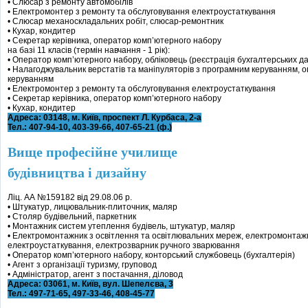
• Слюсар з ремонту автомобілів
• Електромонтер з ремонту та обслуговування електроустаткування
• Слюсар механоскладальних робіт, слюсар-ремонтник
• Кухар, кондитер
• Секретар керівника, оператор комп’ютерного набору
на базі 11 класів (термін навчання - 1 рік):
• Оператор комп’ютерного набору, обліковець (реєстрація бухгалтерських д
• Налагоджувальник верстатів та маніпуляторів з програмним керуванням, 
керуванням
• Електромонтер з ремонту та обслуговування електроустаткування
• Секретар керівника, оператор комп’ютерного набору
• Кухар, кондитер
Адреса: 03148, м. Київ, проспект Л. Курбаса, 2-а
Тел.: 407-94-10, 403-39-66, 407-65-21 (ф.)
Вище професійне училище
будівництва і дизайну
Ліц. АА №159182 від 29.08.06 р.
• Штукатур, лицювальник-плиточник, маляр
• Столяр будівельний, паркетник
• Монтажник систем утеплення будівель, штукатур, маляр
• Електромонтажник з освітлення та освітлювальних мереж, електромонтажн
електроустаткування, електрозварник ручного зварювання
• Оператор комп’ютерного набору, конторський службовець (бухгалтерія)
• Агент з організації туризму, груповод
• Адміністратор, агент з постачання, діловод
Адреса: 03061, м. Київ, вул. Шепелєва, 3
Тел.: 497-71-65, 497-33-46, 408-45-77