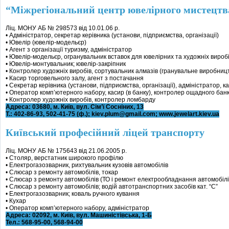
“Міжрегіональний центр ювелірного мистецтв
Ліц. МОНУ АБ № 298573 від 10.01.06 р.
• Адміністратор, секретар керівника (установи, підприємства, організації)
• Ювелір (ювелір-модельєр)
• Агент з організації туризму, адміністратор
• Ювелір-модельєр, огранувальник вставок для ювелірних та художніх вироб
• Ювелір-монтувальник; ювелір-закріпник
• Контролер художніх виробів, сортувальник алмазів (гранувальне виробницт
• Касир торговельного залу, агент з постачання
• Секретар керівника (установи, підприємства, організації), адміністратор, ка
• Оператор комп’ютерного набору, касир (в банку), контролер ощадного бан
• Контролер художніх виробів, контролер ломбарду
Адреса: 03680, м. Київ, вул. Сім’ї Сосніних, 13
Т.: 402-86-93, 502-41-75 (ф.); kiev.plum@gmail.com; www.jewelart.kiev.ua
Київський професійний ліцей транспорту
Ліц. МОНУ АБ № 175643 від 21.06.2005 р.
• Столяр, верстатник широкого профілю
• Електрогазозварник, рихтувальник кузовів автомобілів
• Слюсар з ремонту автомобілів, токар
• Слюсар з ремонту автомобілів (ТО і ремонт електрообладнання автомобілі
• Слюсар з ремонту автомобілів; водій автотранспортних засобів кат. “С”
• Електрогазозварник; коваль ручного кування
• Кухар
• Оператор комп’ютерного набору, адміністратор
Адреса: 02092, м. Київ, вул. Машиністівська, 1-Б
Тел.: 568-95-00, 568-94-00