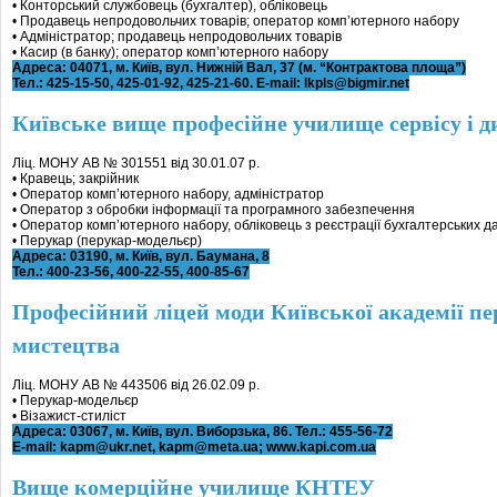
• Конторський службовець (бухгалтер), обліковець
• Продавець непродовольчих товарів; оператор комп’ютерного набору
• Адміністратор; продавець непродовольчих товарів
• Касир (в банку); оператор комп’ютерного набору
Адреса: 04071, м. Київ, вул. Нижній Вал, 37 (м. “Контрактова площа”)
Тел.: 425-15-50, 425-01-92, 425-21-60. E-mail: lkpls@bigmir.net
Київське вище професійне училище сервісу і д
Ліц. МОНУ АВ № 301551 від 30.01.07 р.
• Кравець; закрійник
• Оператор комп’ютерного набору, адміністратор
• Оператор з обробки інформації та програмного забезпечення
• Оператор комп’ютерного набору, обліковець з реєстрації бухгалтерських д
• Перукар (перукар-модельєр)
Адреса: 03190, м. Київ, вул. Баумана, 8
Тел.: 400-23-56, 400-22-55, 400-85-67
Професійний ліцей моди Київської академії п
мистецтва
Ліц. МОНУ АВ № 443506 від 26.02.09 р.
• Перукар-модельєр
• Візажист-стиліст
Адреса: 03067, м. Київ, вул. Виборзька, 86. Тел.: 455-56-72
E-mail: kapm@ukr.net, kapm@meta.ua; www.kapi.com.ua
Вище комерційне училище КНТЕУ