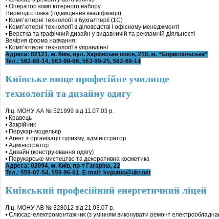
• Оператор комп’ютерного набору
Перепідготовка (підвищення кваліфікації)
• Комп’ютерні технології в бухгалтерії (1С)
• Комп’ютерні технології в діловодстві і офісному менеджменті
• Верстка та графічний дизайн у видавничій та рекламній діяльності
Вечірня форма навчання:
• Комп’ютерні технології в управлінні
Адреса: 02121, м. Київ, вул. Харківське шосе, 210, м. “Бориспільська”
Тел.: 562-68-14, 563-98-66, 563-99-25, 562-68-14
Київське вище професійне училище
технологій та дизайну одягу
Ліц. МОНУ АА № 521999 від 11.07.03 р.
• Кравець
• Закрійник
• Перукар-модельєр
• Агент з організації туризму, адміністратор
• Адміністратор
• Дизайн (конструювання одягу)
• Перукарське мистецтво та декоративна косметика
Адреса: 02094, м. Київ, пр-т Гагаріна, 22
Тел.: 559-07-54, 559-96-61. E-mail: kvputuo@ukr.net
Київський професійний енергетичний ліцей
Ліц. МОНУ АВ № 328012 від 21.03.07 р.
• Слюсар-електромонтажник (з умінням виконувати ремонт електрообладна