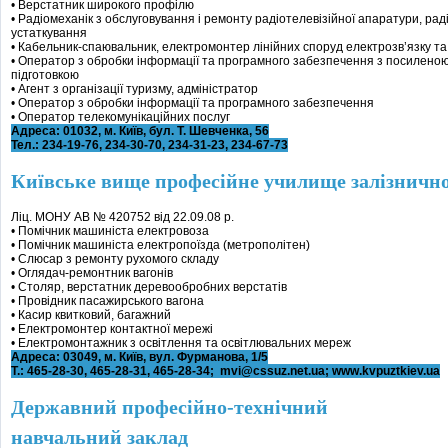
• Верстатник широкого профілю
• Радіомеханік з обслуговування і ремонту радіотелевізійної апаратури, ра
устаткування
• Кабельник-спаювальник, електромонтер лінійних споруд електрозв’язку т
• Оператор з обробки інформації та програмного забезпечення з посиленою
підготовкою
• Агент з організації туризму, адміністратор
• Оператор з обробки інформації та програмного забезпечення
• Оператор телекомунікаційних послуг
Адреса: 01032, м. Київ, бул. Т. Шевченка, 56
Тел.: 234-19-76, 234-30-70, 234-31-23, 234-67-73
Київське вище професійне училище залізнично
Ліц. МОНУ АВ № 420752 від 22.09.08 р.
• Помічник машиніста електровоза
• Помічник машиніста електропоїзда (метрополітен)
• Слюсар з ремонту рухомого складу
• Оглядач-ремонтник вагонів
• Столяр, верстатник деревообробних верстатів
• Провідник пасажирського вагона
• Касир квитковий, багажний
• Електромонтер контактної мережі
• Електромонтажник з освітлення та освітлювальних мереж
Адреса: 03049, м. Київ, вул. Фурманова, 1/5
Т.: 465-28-30, 465-28-31, 465-28-34; mvi@cssuz.net.ua; www.kvpuztkiev.ua
Державний професійно-технічний
навчальний заклад