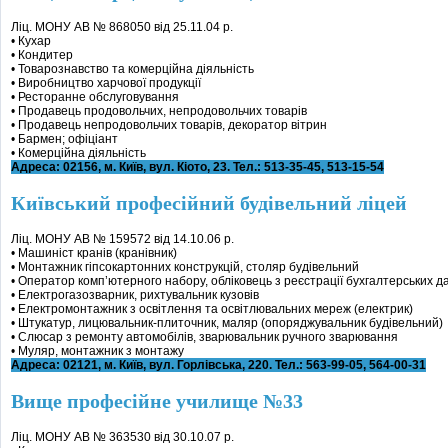
Ліц. МОНУ АВ № 868050 від 25.11.04 р.
• Кухар
• Кондитер
• Товарознавство та комерційна діяльність
• Виробництво харчової продукції
• Ресторанне обслуговування
• Продавець продовольчих, непродовольчих товарів
• Продавець непродовольчих товарів, декоратор вітрин
• Бармен; офіціант
• Комерційна діяльність
Адреса: 02156, м. Київ, вул. Кіото, 23. Тел.: 513-35-45, 513-15-54
Київський професійний будівельний ліцей
Ліц. МОНУ АВ № 159572 від 14.10.06 р.
• Машиніст кранів (кранівник)
• Монтажник гіпсокартонних конструкцій, столяр будівельний
• Оператор комп’ютерного набору, обліковець з реєстрації бухгалтерських д
• Електрогазозварник, рихтувальник кузовів
• Електромонтажник з освітлення та освітлювальних мереж (електрик)
• Штукатур, лицювальник-плиточник, маляр (опоряджувальник будівельний)
• Слюсар з ремонту автомобілів, зварювальник ручного зварювання
• Муляр, монтажник з монтажу
Адреса: 02121, м. Київ, вул. Горлівська, 220. Тел.: 563-99-05, 564-00-31
Вище професійне училище №33
Ліц. МОНУ АВ № 363530 від 30.10.07 р.