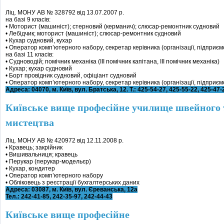
Ліц. МОНУ АВ № 328792 від 13.07.2007 р.
на базі 9 класів:
• Моторист (машиніст); стерновий (керманич); слюсар-ремонтник судновий
• Лебідчик; моторист (машиніст); слюсар-ремонтник судновий
• Кухар судновий, кухар
• Оператор комп’ютерного набору, секретар керівника (організації, підприєм
на базі 11 класів:
• Судноводій; помічник механіка (ІІІ помічник капітана, ІІІ помічник механіка)
• Кухар; кухар судновий
• Борт провідник судновий, офіціант судновий
• Оператор комп’ютерного набору, секретар керівника (організації, підприєм
Адреса: 04070, м. Київ, вул. Братська, 12. Т.: 425-54-27, 425-55-22, 425-47-
Київське вище професійне училище швейного 
мистецтва
Ліц. МОНУ АВ № 420972 від 12.11.2008 р.
• Кравець; закрійник
• Вишивальниця; кравець
• Перукар (перукар-модельєр)
• Кухар, кондитер
• Оператор комп’ютерного набору
• Обліковець з реєстрації бухгалтерських даних
Адреса: 03087, м. Київ, вул. Єреванська, 12а
Тел.: 242-41-85, 242-35-97, 242-44-43
Київське вище професійне