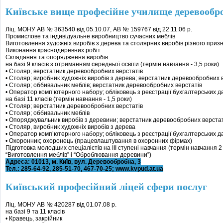
Київське вище професійне училище деревообр
Ліц. МОНУ АВ № 363540 від 05.10.07, АВ № 159767 від 22.11.06 р.
Промислове та індивідуальне виробництво сучасних меблів
Виготовлення художніх виробів з дерева та столярних виробів різного приз
Виконання краснодеревних робіт
Складання та опорядження виробів
на базі 9 класів з отриманням середньої освіти (термін навчання - 3,5 роки)
• Столяр; верстатник деревообробних верстатів
• Столяр; виробник художніх виробів з дерева; верстатник деревообробних 
• Столяр; оббивальник меблів; верстатник деревообробних верстатів
• Оператор комп’ютерного набору; обліковець з реєстрації бухгалтерських д
на базі 11 класів (термін навчання - 1,5 роки)
• Столяр; верстатник деревообробних верстатів
• Столяр; оббивальник меблів
• Опоряджувальник виробів з деревини; верстатник деревообробних верстат
• Столяр, виробник художніх виробів з дерева
• Оператор комп’ютерного набору; обліковець з реєстрації бухгалтерських д
• Охоронник; охоронець (працевлаштування в охоронних фірмах)
Підготовка молодших спеціалістів на ІІІ ступені навчання (термін навчання 2
“Виготовлення меблів” і “Оброблювання деревини”)
Адреса: 01013, м. Київ, вул. Деревообробна, 3
Тел.: 285-64-92, 285-51-70, 467-70-25; www.kvpud.at.ua
Київський професійний ліцей сфери послуг
Ліц. МОНУ АВ № 420287 від 01.07.08 р.
на базі 9 та 11 класів
• Кравець, закрійник