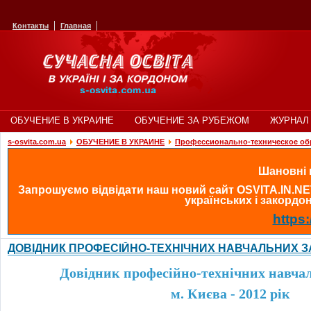
Контакты
Главная
ОБУЧЕНИЕ В УКРАИНЕ
ОБУЧЕНИЕ ЗА РУБЕЖОМ
ЖУРНАЛ 
s-osvita.com.ua
ОБУЧЕНИЕ В УКРАИНЕ
Профессионально-техническое об
Шановні в
Запрошуємо відвідати наш новий сайт OSVITA.IN.NE
українських і закордонн
https:
ДОВІДНИК ПРОФЕСІЙНО-ТЕХНІЧНИХ НАВЧАЛЬНИХ ЗА
Довідник професійно-технічних навчал
м. Києва - 2012 рік