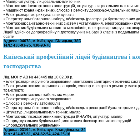
• Маляр-штукатур, лицювальник-плиточник
• Монтажник гіпсокартонних конструкцій, штукатур, лицювальник-плиточник
• Машиніст крана (кранівник), слюсар з ремонту дорожньо-будівельних маши
• Електрозварник, рихтувальник кузовів
• Оператор комп’ютерного набору, обліковець (реєстрація бухгалтерських д
• Монтажник санітарно-технічних систем і устаткування, електрозварник ру
• Монтажник будівельних машин та механізмів, електрозварник ручного зва
Ліцей здійснює допрофесійну підготовку учнів на базі 8 класів, з подальши
освіти.
Адреса: 04078, м. Київ, вул. Білицька, 38Б
Тел.: 430-93-75, 430-93-76
Київський професійний ліцей будівництва і к
господарства
Ліц. МОНУ АВ № 443445 від 10.02.09 р.
• Електрозварник ручного зварювання, монтажник санітарно-технічних систе
• Електромонтажник вторинних ланцюгів, слюсар-електрик з ремонту елект
транспорті)
• Електромонтажник з кабельних мереж
• Електрозварник ручного зварювання
• Слюсар з ремонту автомобілів
• Оператор комп’ютерного набору, обліковець з реєстрації бухгалтерських д
• Штукатур, лицювальник-плиточник, маляр
• Монтажник гіпсокартонних конструкцій (КНАУФ), штукатур, маляр
• Опоряджувальник будівельний, монтажник гіпсокартонних конструкцій
• Опоряджувальник будівельний
Адреса: 03164, м. Київ, вул. Клавдіївська, 24
Тел.: 424-87-61, 424-62-54, 424-25-16