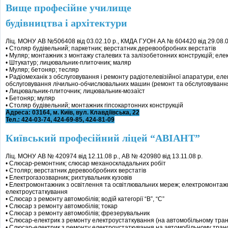
Вище професійне училище
будівництва і архітектури
Ліц. МОНУ АВ №506408 від 03.02.10 р., КМДА ГУОН АА № 604420 від 29.08.0
• Столяр будівельний; паркетник; верстатник деревообробних верстатів
• Муляр; монтажник з монтажу сталевих та залізобетонних конструкцій; ел
• Штукатур; лицювальник-плиточник; маляр
• Муляр; бетоняр; тесляр
• Радіомеханік з обслуговування і ремонту радіотелевізійної апаратури, ел
обслуговування лічильно-обчислювальних машин (ремонт та обслуговування
• Лицювальник-плиточник; лицювальник-мозаїст
• Бетоняр; муляр
• Столяр будівельний; монтажник гіпсокартонних конструкцій
Адреса: 03164, м. Київ, вул. Клавдіївська, 22
Тел.: 424-03-74, 424-69-85, 424-81-09
Київський професійний ліцей “АВІАНТ”
Ліц. МОНУ АВ № 420974 від 12.11.08 р., АВ № 420980 від 13.11.08 р.
• Слюсар-ремонтник; слюсар механоскладальних робіт
• Столяр; верстатник деревообробних верстатів
• Електрогазозварник; рихтувальник кузовів
• Електромонтажник з освітлення та освітлювальних мереж; електромонтаж
електроустаткування
• Слюсар з ремонту автомобілів; водій категорії “В”, “С”
• Слюсар з ремонту автомобілів; токар
• Слюсар з ремонту автомобілів; фрезерувальник
• Слюсар-електрик з ремонту електроустаткування (на автомобільному тран
• Слюсар-електрик з ремонту електроустаткування на автомобільному транс