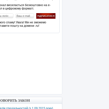
нал висилається безкоштовно на е-
л в цифровому форматі.
кого спаму! Увага! Ми не зможемо
тавити пошту на домени .ru!
ГОВОРИТЬ ЗАКОН
елік спеціальностей (з 1.09.2015 року)