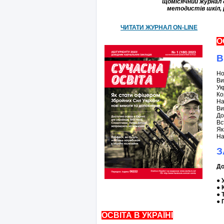
щомісячний
журнал
методистів
шкіл
,
ЧИТАТИ ЖУРНАЛ ON-LINE
О
В
Но
Ви
Ук
Ко
На
Ви
До
Вс
Як
На
З
До
●
●
●
●
ОСВІТА В УКРАЇНІ