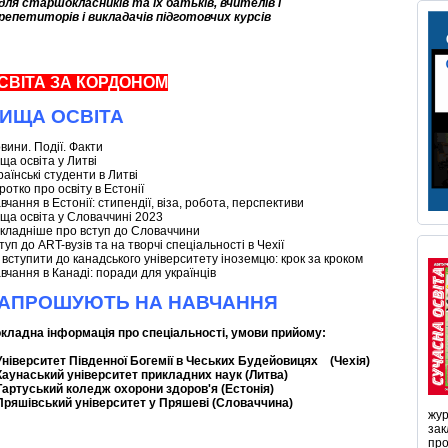
для
старшокласників
та їх батьків
,
вчителів
і
репетиторів
і
викладачів
підготовчих
курсів
СВІТА ЗА КОРДОНОМ
ИЩА ОСВІТА
вини. Події. Факти
ща освіта у Литві
раїнські студенти в Литві
ротко про освіту в Естонії
вчання в Естонії: стипендії, віза, робота, перспективи
ща освіта у Словаччині 2023
кладніше про вступ до Словаччини
туп до ART-вузів та на творчі спеціальності в Чехії
 вступити до канадського університету іноземцю: крок за кроком
вчання в Канаді: поради для українців
АПРОШУЮТЬ НА НАВЧАННЯ
кладна інформація про спеціальності, умови прийому:
Університет Південної Богемії в Чеських Будейовицях (Чехія)
Каунаський університет прикладних наук (Литва)
Тартуський коледж охорони здоров'я (Естонія)
Пряшівський університет у Пряшеві (Словаччина)
жур
зак
про