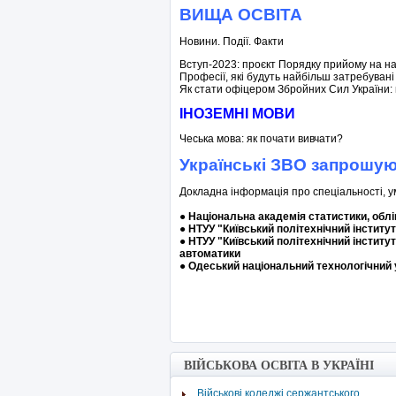
ВИЩА ОСВІТА
Новини. Події. Факти
Вступ-2023: проєкт Порядку прийому на н
Професії, які будуть найбільш затребувані 
Як стати офіцером Збройних Сил України: 
ІНОЗЕМНІ МОВИ
Чеська мова: як почати вивчати?
Українські ЗВО запрошую
Докладна інформація про спеціальності, 
●
Національна академія статистики, облік
●
НТУУ "Київський політехнічний інститут
●
НТУУ "Київський політехнічний інститут
автоматики
●
Одеський національний технологічний 
ВІЙСЬКОВА ОСВІТА В УКРАЇНІ
Військові коледжі сержантського