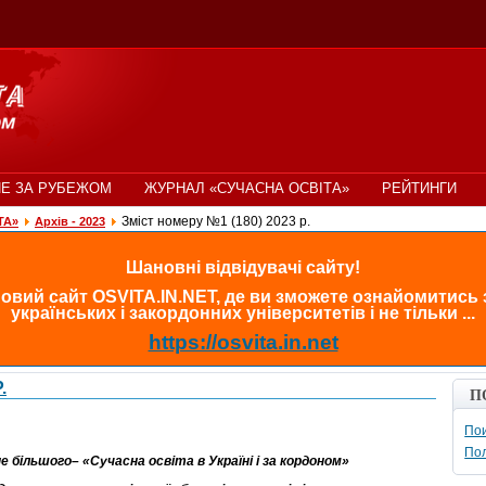
Е ЗА РУБЕЖОМ
ЖУРНАЛ «СУЧАСНА ОСВІТА»
РЕЙТИНГИ
Зміст номеру №1 (180) 2023 р.
ТА»
Архів - 2023
Шановні відвідувачі сайту!
овий сайт OSVITA.IN.NET, де ви зможете ознайомитись
українських і закордонних університетів і не тільки ...
https://osvita.in.net
.
П
Пои
По
 більшого– «Сучасна освіта в Україні і за кордоном»