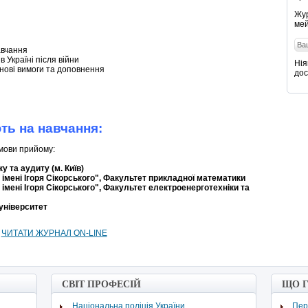
Жур
мей
авчання
в Україні після війни
Нія
нові вимоги та доповнення
дос
ть на навчання:
умови прийому:
у та аудиту (м. Київ)
 імені Ігоря Сікорського", Факультет прикладної математики
 імені Ігоря Сікорського", Факультет електроенерготехніки та
університет
ЧИТАТИ ЖУРНАЛ ON-LINE
СВІТ ПРОФЕСІЙ
ЩО 
Національна поліція України
Пер