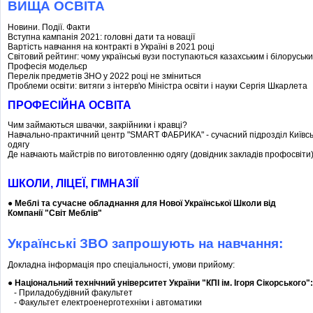
ВИЩА ОСВІТА
Новини. Події. Факти
Вступна кампанія 2021: головні дати та новації
Вартість навчання на контракті в Україні в 2021 році
Світовий рейтинг: чому українські вузи поступаються казахським і білорус
Професія модельєр
Перелік предметів ЗНО у 2022 році не зміниться
Проблеми освіти: витяги з інтерв'ю Міністра освіти і науки Сергія Шкарлета
ПРОФЕСІЙНА ОСВІТА
Чим займаються швачки, закрійники і кравці?
Навчально-практичний центр "SMART ФАБРИКА" - сучасний підрозділ Київсь
одягу
Де навчають майстрів по виготовленню одягу (довідник закладів профосвіти
ШКОЛИ, ЛІЦЕЇ, ГІМНАЗІЇ
●
Меблі та сучасне обладнання для Нової Української Школи від
Компанії "Світ Меблів"
Українські ЗВО запрошують на навчання:
Докладна інформація про спеціальності, умови прийому:
●
Нацiональний технiчний унiверситет України "КПI iм. Iгоря Сiкорського"
- Приладобудівний факультет
- Факультет електроенерготехніки і автоматики