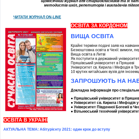
щомісячний
журнал
для
старшокласників
та їх бат
методистів
шкіл
,
репетиторів
і
викладачів
підго
ЧИТАТИ ЖУРНАЛ ON-LINE
ОСВІТА ЗА КОРДОНОМ
ВИЩА ОСВІТА
Крайні терміни подачі заяв на навчанн
Безкоштовна освіта в Чехії: вимоги, п
Вища освіта в Литві
Як поступити в державний університе
Пряшівський університет в Пряшеві
Університет св. Кирила і Мефодія в Тр
10 крутих китайських вузів для іноземц
ЗАПРОШУЮТЬ НА НА
Докладна інформація про спеціально
● Пряшівський університет в Пряшев
●
Університет св. Кирила і Мефодія 
●
Університет Південної Богемії в Ч
●
Вільнюський технічний університет
ОСВІТА В УКРАЇНІ
АКТУАЛЬНА ТЕМА: Абітурієнту 2021: один крок до вступу