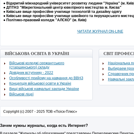
●
Відкритий міжнародний університет розвитку людини "Україна" (м. Київ
● ДПТНЗ "Міжрегіональний центр ювелірного мистецтва м. Києва"
●
Київське вище професійне училище технологій та дизайну одягу
●
Київське вище професійне училище швейного та перукарського мистец
●
Політико-правовий коледж "АЛСКО" (м. Київ)
ЧИТАТИ ЖУРНАЛ ON-LINE
ВІЙСЬКОВА ОСВІТА В УКРАЇНІ
СВІТ ПРОФЕС
Військові коледжі сержантського
Національна по
(старшинського) складу
Выбираем про
Довідник вступнику - 2022
Cправочник п
Особливості прийому на навчання до ВВНЗ
Навчальні зак
Концепція військової освіти в Україні
Вищі військові навчальні заклади України
Військові ліцеї
Copyright (c) 2007 - 2025 ТОВ «Поіск-Плюс»
Зачем нужны журналы, когда есть Интернет?
В разделе "Журналы об образовании" представлены Периодические Печатны