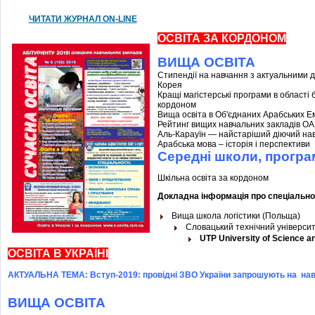
ЧИТАТИ ЖУРНАЛ ON-LINE
ОСВІТА ЗА КОРДОНОМ
ВИЩА ОСВІТА
Стипендії на навчання з актуальними 
Корея
Кращі магістерські програми в області 
кордоном
Вища освіта в Об'єднаних Арабських Е
Рейтинг вищих навчальних закладів О
Аль-Карауїн — найстаріший діючий навч
Арабська мова – історія і перспективи
Середні школи, програ
Шкільна освіта за кордоном
Докладна інформація про спеціально
Вища школа логістики (Польща)
Словацький технічний універси
UTP University of Science 
ОСВІТА В УКРАЇНІ
АКТУАЛЬНА ТЕМА: Вступ-2019: провідні ЗВО України запрошують на на
ВИЩА ОСВІТА