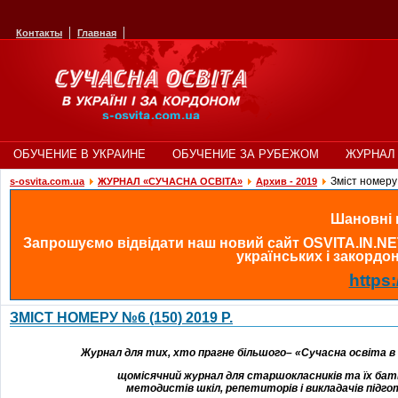
Контакты
Главная
ОБУЧЕНИЕ В УКРАИНЕ
ОБУЧЕНИЕ ЗА РУБЕЖОМ
ЖУРНАЛ 
Зміст номеру
s-osvita.com.ua
ЖУРНАЛ «СУЧАСНА ОСВІТА»
Архив - 2019
Шановні в
Запрошуємо відвідати наш новий сайт OSVITA.IN.NE
українських і закордонн
https:
ЗМІСТ НОМЕРУ №6 (150) 2019 Р.
Журнал для тих, хто прагне більшого– «Сучасна освіта в У
щомісячний
журнал
для
старшокласників
та їх бат
методистів
шкіл
,
репетиторів
і
викладачів
підго