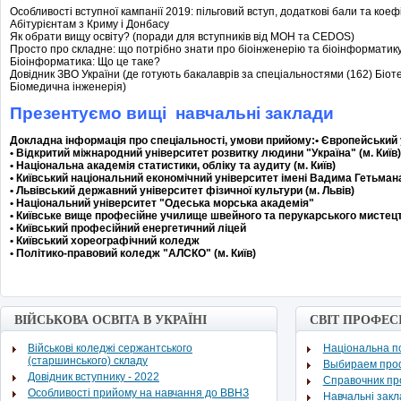
Особливості вступної кампанії 2019: пільговий вступ, додаткові бали та ко
Абітурієнтам з Криму і Донбасу
Як обрати вищу освіту? (поради для вступників від МОН та CEDOS)
Просто про складне: що потрібно знати про біоінженерію та біоінформатик
Біоінформатика: Що це таке?
Довідник ЗВО України (де готують бакалаврів за спеціальностями (162) Біотех
Біомедична інженерія)
Презентуємо вищі навчальні заклади
Докладна інформація про спеціальності, умови прийому:• Європейський у
• Відкритий міжнародний університет розвитку людини "Україна" (м. Київ
• Національна академія статистики, обліку та аудиту (м. Київ)
• Київський національний економічний університет імені Вадима Гетьман
• Львівський державний університет фізичної культури (м. Львів)
• Національний університет "Одеська морська академія"
• Київське вище професійне училище швейного та перукарського мистец
• Київський професійний енергетичний ліцей
• Київський хореографічний коледж
• Політико-правовий коледж "АЛСКО" (м. Київ)
ВІЙСЬКОВА ОСВІТА В УКРАЇНІ
СВІТ ПРОФЕС
Військові коледжі сержантського
Національна по
(старшинського) складу
Выбираем про
Довідник вступнику - 2022
Cправочник п
Особливості прийому на навчання до ВВНЗ
Навчальні зак