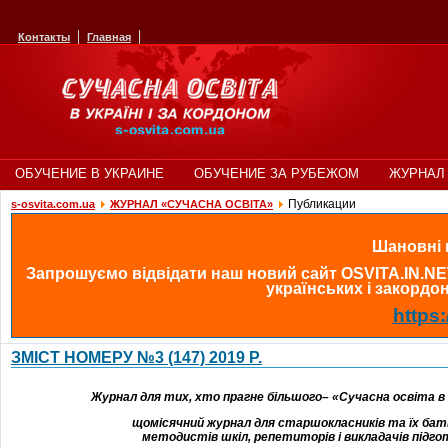
Контакты
Главная
ОБУЧЕНИЕ В УКРАИНЕ
ОБУЧЕНИЕ ЗА РУБЕЖОМ
ЖУРНАЛ 
Публикации
s-osvita.com.ua
ЖУРНАЛ «СУЧАСНА ОСВІТА»
Шановні в
Запрошуємо відвідати наш новий сайт OSVITA.IN.NE
українських і закордонн
https:
ЗМІСТ НОМЕРУ №3 (147) 2019 Р.
Журнал для тих, хто прагне більшого– «Сучасна освіта в У
щомісячний
журнал
для
старшокласників
та їх бат
методистів
шкіл
,
репетиторів
і
викладачів
підго