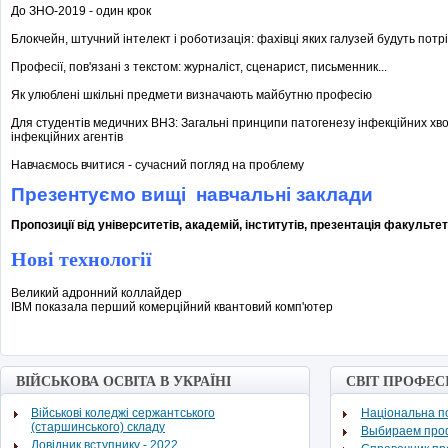
До ЗНО-2019 - один крок
Блокчейн, штучний інтелект і роботизація: фахівці яких галузей будуть потрібні
Професії, пов'язані з текстом: журналіст, сценарист, письменник...
Як улюблені шкільні предмети визначають майбутню професію
Для студентів медичних ВНЗ: Загальні принципи патогенезу інфекційних хво
інфекційних агентів
Навчаємось вчитися - сучасний погляд на проблему
Презентуємо вищі навчальні заклади
Пропозиції від університетів, академій, інститутів, презентація факульте
Нові технології
Великий адронний коллайдер
IBM показала перший комерційний квантовий комп'ютер
ВІЙСЬКОВА ОСВІТА В УКРАЇНІ
СВІТ ПРОФЕС
Військові коледжі сержантського
Національна по
(старшинського) складу
Выбираем про
Довідник вступнику - 2022