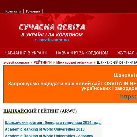
Контакти
Головна
НАВЧАННЯ В УКРАЇНІ
НАВЧАННЯ ЗА КОРДОНОМ
ЖУРНАЛ 
Шанхайский рейтинг 
s-osvita.com.ua
РЕЙТИНГИ
Міжнародні рейтинги
Шановні в
Запрошуємо відвідати наш новий сайт OSVITA.IN.NE
українських і закордонн
https:
ШАНХАЙСКИЙ РЕЙТИНГ (ARWU)
Шанхайский рейтинг: бренды и тенденции 2014 года
Academic Ranking of World Universities 2013
Academic Ranking of World Universities - справка