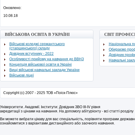
Оновлено:
10.08.18
ВІЙСЬКОВА ОСВІТА В УКРАЇНІ
СВІТ ПРОФЕС
Військові коледжі сержантського
Національна по
(старшинського) складу
Обираємо про
Довідник вступнику - 2022
Довідник проф
Особливості прийому на навчання до ВВНЗ
Навчальні зак
Концепція військової освіти в Україні
Вищі військові навчальні заклади України
Військові ліцеї
Copyright (c) 2007 - 2025 ТОВ «Поіск-Плюс»
Університети. Академії. Інститути: Довідник ЗВО
III
-
IV рівня
акредитації з цінами на навчання. На допомогу абітурієнту - всі статті розділу
Ви можете вибрати цікаву для вас спеціальність, порівняти програми державної
ознайомитися з варіантами дистанційного або заочного навчання.