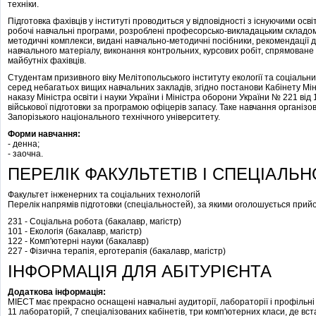
техніки.
Підготовка фахівців у інституті проводиться у відповідності з існуючими осв
робочі навчальні програми, розроблені професорсько-викладацьким складом
методичні комплекси, видані навчально-методичні посібники, рекомендації 
навчального матеріалу, виконання контрольних, курсових робіт, спрямоване 
майбутніх фахівців.
Студентам призивного віку Мелітопольського інституту екології та соціальни
серед небагатьох вищих навчальних закладів, згідно постанови Кабінету Міні
наказу Міністра освіти і науки України і Міністра оборони України № 221 ві
військової підготовки за програмою офіцерів запасу. Таке навчання організо
Запорізького національного технічного університету.
Форми навчання:
- денна;
- заочна.
ПЕРЕЛІК ФАКУЛЬТЕТІВ І СПЕЦІАЛЬН
Факультет інженерних та соціальних технологій
Перелік напрямів підготовки (спеціальностей), за якими оголошується прий
231 - Соціальна робота (бакалавр, магістр)
101 - Екологія (бакалавр, магістр)
122 - Комп'ютерні науки (бакалавр)
227 - Фізична терапія, ерготерапія (бакалавр, магістр)
ІНФОРМАЦІЯ ДЛЯ АБІТУРІЄНТА
Додаткова інформація:
МІЕСТ має прекрасно оснащені навчальні аудиторії, лабораторії і профільні 
11 лабораторій, 7 спеціалізованих кабінетів, три комп'ютерних класи, де вс