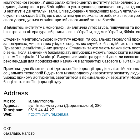
комп'ютерної техніки. У двох залах фітнес-центру інституту встановлено 25
одиниць імпортного реабілітаційного устаткування, призначеного для відн
В інституті є дві читальні зали. Співвідношення посадкових місць у читальн
студентів складає 5,5%, що є достатнім для нормальної роботи з літературо
спорту орендується стадіон, критий спортивний зал та басейн.
В бібліотеці інституту є монографії, аналітична література, підручники та по
ілюстрована література, збірники законів України, кодекси України, бібліоте
Студенти Мелітопольського інституту екології та соціальних технологій про
заповідниках, мисливських угіддях, соціальних службах, благодійних та воло
Приазов'я, реабілітаційних центрах. Студенти також мають можливість пості
рівень. Після закінчення бакалавріату випускники можуть продовжити навча
рівнем "спеціаліст" і "магістр". Випускники магістратури, які досягли високог
рекомендації для продовження навчання в аспірантурі базового ВНЗ та інши
Примітка:
для більш повної і детальної інформації про діяльність Мелітополь
соціальних технологій Відкритого міжнародного університету розвитку людини
умовах прийому абітурієнтів, звертайтеся в приймальню університету. Номе
блоці контактної інформації вузу.
Address
Місто:
м. Мелітополь
Адреса:
вул. Інтеркультурна (Дзержинського), 380
Телефони:
0619-44-44-27
Web:
http://mlt.vmurol.com.ua
ОКР
бакалавр, магістр