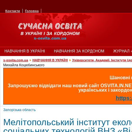
Контакти
Головна
НАВЧАННЯ В УКРАЇНІ
НАВЧАННЯ ЗА КОРДОНОМ
ЖУРНАЛ 
s-osvita.com.ua
НАВЧАННЯ В УКРАЇНІ
Університети, Академії, Інститути (д
Михайла Коцюбинського
Шановні в
Запрошуємо відвідати наш новий сайт OSVITA.IN.NE
українських і закордонн
https:
Запорізька область
Мелітопольський інститут еколо
соціальних технологій ВНЗ «В