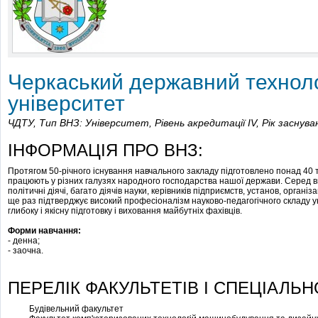
Черкаський державний технол
університет
ЧДТУ,
Тип ВНЗ: Університет,
Рівень акредитації IV,
Рік заснува
ІНФОРМАЦІЯ ПРО ВНЗ:
Протягом 50-річного існування навчального закладу підготовлено понад 40 ти
працюють у різних галузях народного господарства нашої держави. Серед ви
політичні діячі, багато діячів науки, керівників підприємств, установ, органі
ще раз підтверджує високий професіоналізм науково-педагогічного складу ун
глибоку і якісну підготовку і виховання майбутніх фахівців.
Форми навчання:
- денна;
- заочна.
ПЕРЕЛІК ФАКУЛЬТЕТІВ І СПЕЦІАЛЬН
Будівельний факультет