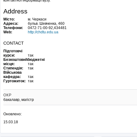
контактної інформації вузу.
Address
Місто:
м. Черкаси
Адреса:
бульв. Шевченка, 460
Телефони:
0472-71-00-92,434481
Web:
http://chdtu.edu.ua
CONTACT
Підготовчі
курси:
так
Безкоштовні\бюджетні
місця:
так
Стипендія:
так
Військова
кафедра:
так
Гуртожиток:
так
ОКР
бакалавр, магістр
Оновлено:
15.03.18