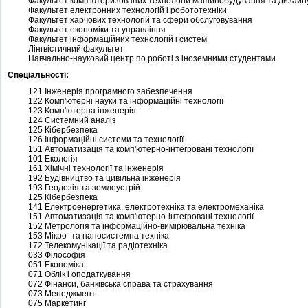
Факультет комп'ютеризованих технологій машинобудування та дизайн
Факультет електронних технологій і робототехніки
Факультет харчових технологій та сфери обслуговування
Факультет економіки та управління
Факультет інформаційних технологій і систем
Лінгвістичний факультет
Навчально-науковий центр по роботі з іноземними студентами
Спеціальності:
121 Інженерія програмного забезпечення
122 Комп'ютерні науки та інформаційні технології
123 Комп'ютерна інженерія
124 Системний аналіз
125 Кібербезпека
126 Інформаційні системи та технології
151 Автоматизація та комп'ютерно-інтегровані технології
101 Екологія
161 Хімічні технології та інженерія
192 Будівництво та цивільна інженерія
193 Геодезія та землеустрій
125 Кібербезпека
141 Електроенергетика, електротехніка та електромеханіка
151 Автоматизація та комп'ютерно-інтегровані технології
152 Метрологія та інформаційно-вимірювальна техніка
153 Мікро- та наносистемна техніка
172 Телекомунікації та радіотехніка
033 Філософія
051 Економіка
071 Облік і оподаткування
072 Фінанси, банківська справа та страхування
073 Менеджмент
075 Маркетинг