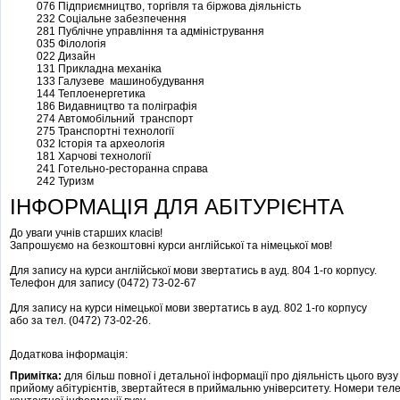
076 Підприємництво, торгівля та біржова діяльність
232 Соціальне забезпечення
281 Публічне управління та адміністрування
035 Філологія
022 Дизайн
131 Прикладна механіка
133 Галузеве машинобудування
144 Теплоенергетика
186 Видавництво та поліграфія
274 Автомобільний транспорт
275 Транспортні технології
032 Історія та археологія
181 Харчові технології
241 Готельно-ресторанна справа
242 Туризм
ІНФОРМАЦІЯ ДЛЯ АБІТУРІЄНТА
До уваги учнів старших класів!
Запрошуємо на безкоштовні курси англійської та німецької мов!
Для запису на курси англійської мови звертатись в ауд. 804 1-го корпусу.
Телефон для запису (0472) 73-02-67
Для запису на курси німецької мови звертатись в ауд. 802 1-го корпусу
або за тел. (0472) 73-02-26.
Додаткова інформація:
Примітка:
для більш повної і детальної інформації про діяльність цього вузу
прийому абітурієнтів, звертайтеся в приймальню університету. Номери телеф