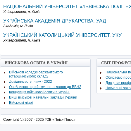
НАЦІОНАЛЬНИЙ УНІВЕРСИТЕТ «ЛЬВІВСЬКА ПОЛІТЕХ
Університет,
м. Львів
УКРАЇНСЬКА АКАДЕМІЯ ДРУКАРСТВА, УАД
Академія,
м. Львів
УКРАЇНСЬКИЙ КАТОЛИЦЬКИЙ УНІВЕРСИТЕТ, УКУ
Університет,
м. Львів
ВІЙСЬКОВА ОСВІТА В УКРАЇНІ
СВІТ ПРОФЕС
Військові коледжі сержантського
Національна по
(старшинського) складу
Обираємо про
Довідник вступнику - 2022
Довідник проф
Особливості прийому на навчання до ВВНЗ
Навчальні зак
Концепція військової освіти в Україні
Вищі військові навчальні заклади України
Військові ліцеї
Copyright (c) 2007 - 2025 ТОВ «Поіск-Плюс»