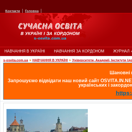
Контакти
Головна
НАВЧАННЯ В УКРАЇНІ
НАВЧАННЯ ЗА КОРДОНОМ
ЖУРНАЛ 
s-osvita.com.ua
НАВЧАННЯ В УКРАЇНІ
Університети, Академії, Інститути (д
Шановні в
Запрошуємо відвідати наш новий сайт OSVITA.IN.NE
українських і закордонн
https: