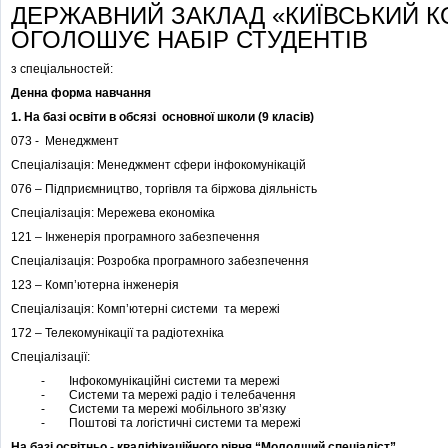
ДЕРЖАВНИЙ ЗАКЛАД «КИЇВСЬКИЙ К
ОГОЛОШУЄ НАБІР СТУДЕНТІВ
з спеціальностей:
Денна форма навчання
1. На базі освіти в обсязі основної школи (9 класів)
073 - Менеджмент
Спеціалізація: Менеджмент сфери інфокомунікацій
076 – Підприємництво, торгівля та біржова діяльність
Спеціалізація: Мережева економіка
121 – Інженерія програмного забезпечення
Спеціалізація: Розробка програмного забезпечення
123 – Комп’ютерна інженерія
Спеціалізація: Комп’ютерні системи та мережі
172 – Телекомунікації та радіотехніка
Спеціалізації:
- Інфокомунікаційні системи та мережі
- Системи та мережі радіо і телебачення
- Системи та мережі мобільного зв’язку
- Поштові та логістичні системи та мережі
На базі освітньо - кваліфікаційного рівня “Молодший спеціаліст”