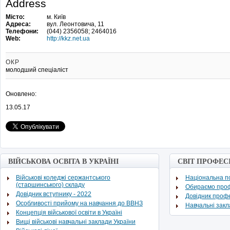
Address
Місто:
м. Київ
Адреса:
вул. Леонтовича, 11
Телефони:
(044) 2356058; 2464016
Web:
http://kkz.net.ua
ОКР
молодший спеціаліст
Оновлено:
13.05.17
ВІЙСЬКОВА ОСВІТА В УКРАЇНІ
СВІТ ПРОФЕС
Військові коледжі сержантського
Національна по
(старшинського) складу
Обираємо про
Довідник вступнику - 2022
Довідник проф
Особливості прийому на навчання до ВВНЗ
Навчальні зак
Концепція військової освіти в Україні
Вищі військові навчальні заклади України