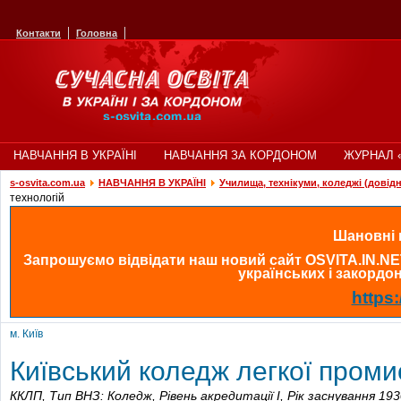
Контакти
Головна
НАВЧАННЯ В УКРАЇНІ
НАВЧАННЯ ЗА КОРДОНОМ
ЖУРНАЛ 
s-osvita.com.ua
НАВЧАННЯ В УКРАЇНІ
Училища, технікуми, коледжі (довід
технологій
Шановні в
Запрошуємо відвідати наш новий сайт OSVITA.IN.NE
українських і закордонн
https:
м. Київ
Київський коледж легкої проми
ККЛП,
Тип ВНЗ: Коледж,
Рівень акредитації I,
Рік заснування 193