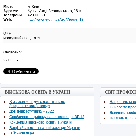
Місто:
м. Київ
Адреса:
бульв. Акад.Вернадського, 16-в
Телефони:
423-00-58
Web:
http://www.e-u.in.ua/ukr/?page=19
ОКР
молодший спеціаліст
Оновлено:
27.09.16
ВІЙСЬКОВА ОСВІТА В УКРАЇНІ
СВІТ ПРОФЕС
Військові коледжі сержантського
Національна по
(старшинського) складу
Обираємо про
Довідник вступнику - 2022
Довідник проф
Особливості прийому на навчання до ВВНЗ
Навчальні зак
Концепція військової освіти в Україні
Вищі військові навчальні заклади України
Військові ліцеї