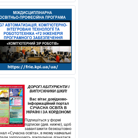
ДОРОГІ АБІТУРІЄНТИ І
ВИПУСКНИКИ ШКІЛ!
Вас вітає довідково-
інформаційний портал
СУЧАСНА ОСВІТА В
УКРАЇНІ І ЗА КОРДОНОМ!
Підпишіться у формі
підписки (див. нижче), щоб
завантажити безкоштовно
нал «Сучасна освіта», в якому навчальні
лади запрошують докладніше дізнатися