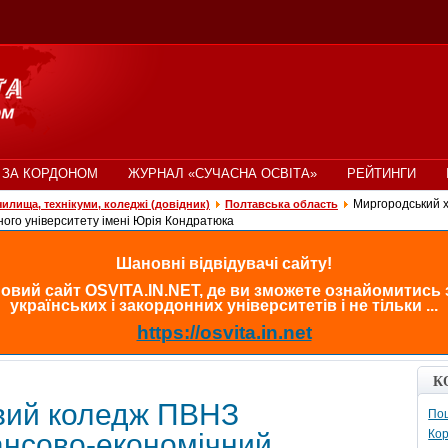
 ЗА КОРДОНОМ
ЖУРНАЛ «СУЧАСНА ОСВІТА»
РЕЙТИНГИ
Миргородський х
чилища, технікуми, коледжі (довідник)
Полтавська область
ного університету імені Юрія Кондратюка
Шановні відвідувачі сайту!
овий сайт OSVITA.IN.NET, де ви зможете ознайомитись
українських і закордонних університетів і не тільки ...
https://osvita.in.net
К
вий коледж ПВНЗ
Пош
Кор
ансово-економічний