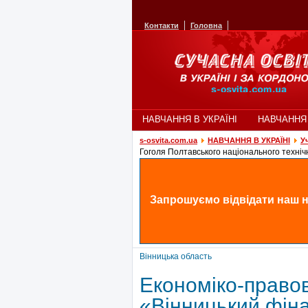
Контакти
Головна
НАВЧАННЯ В УКРАЇНІ
НАВЧАННЯ
s-osvita.com.ua
НАВЧАННЯ В УКРАЇНІ
У
Гоголя Полтавського національного техніч
Запрошуємо відвідати наш н
Вінницька область
Економіко-право
«Вінницький фін