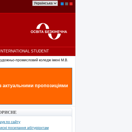
INTERNATIONAL STUDENT
удожньо-промисловий коледж імені М.В.
 з актуальними пропозиціями
ОРИСНЕ
ук по сайту
исні посилання абітурієнтам