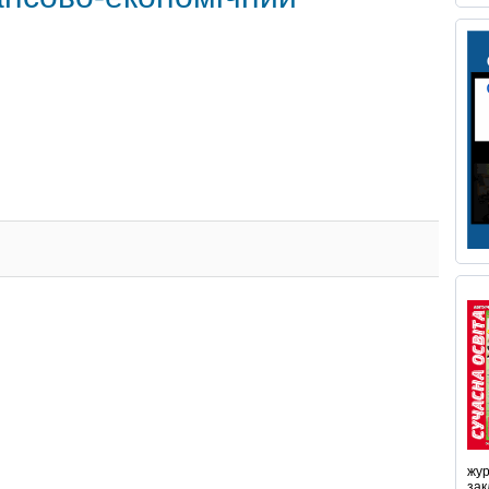
жур
зак