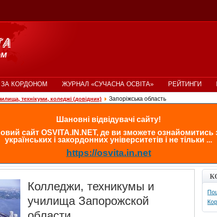
 ЗА КОРДОНОМ
ЖУРНАЛ «СУЧАСНА ОСВІТА»
РЕЙТИНГИ
Запоріжська область
чилища, технікуми, коледжі (довідник)
Шановні відвідувачі сайту!
овий сайт OSVITA.IN.NET, де ви зможете ознайомитись
українських і закордонних університетів і не тільки ...
https://osvita.in.net
К
Колледжи, техникумы и
Пош
училища Запорожской
Кор
области