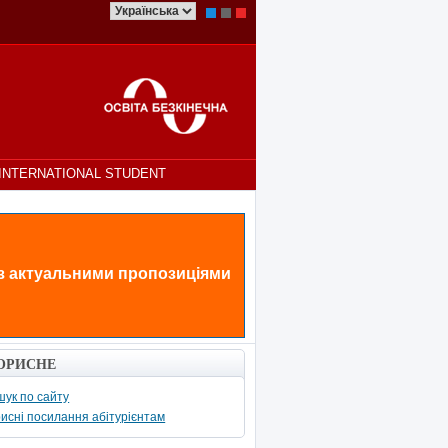
INTERNATIONAL STUDENT
 з актуальними пропозиціями
ОРИСНЕ
ук по сайту
исні посилання абітурієнтам