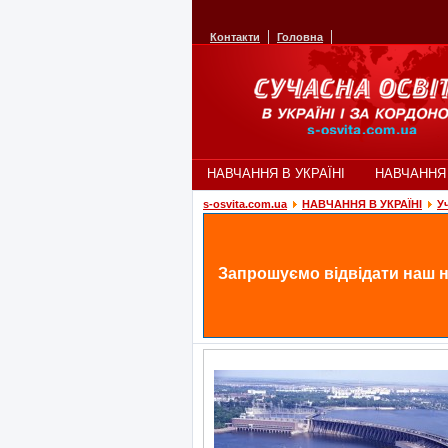
Контакти
Головна
НАВЧАННЯ В УКРАЇНІ
НАВЧАННЯ
s-osvita.com.ua
НАВЧАННЯ В УКРАЇНІ
У
Запрошуємо відвідати наш н