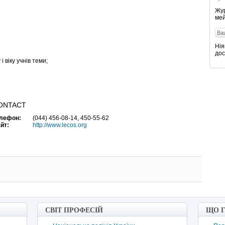
Жур
мей
Нія
дос
 віку учнів теми;
ONTACT
лефон:
(044) 456-08-14, 450-55-62
йт:
http://www.lecos.org
СВІТ ПРОФЕСІЙ
ЩО 