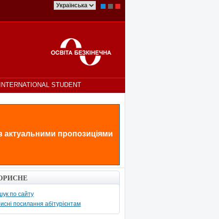
INTERNATIONAL STUDENT
 з актуальними пропозиціями
ОРИСНЕ
ук по сайту
исні посилання абітурієнтам