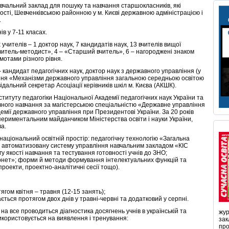
авчальний заклад для пошуку та навчання старшокласників, які
ності, Шевченківською районною у м. Києві державною адміністрацією і
.
ів у 7-11 класах.
учителів – 1 доктор наук, 7 кандидатів наук, 13 вчителів вищої
Вчитель-методист», 4 – «Старший вчитель», 6 – нагороджені знаком
амотами різного рівня.
 кандидат педагогічних наук, доктор наук з державного управління (у
ння «Механізми державного управління загальною середньою освітою
овідальний секретар Асоціації керівників шкіл м. Києва (АКШК).
титуту педагогіки Національної Академії педагогічних наук України та
ного навчання за магістерською спеціальністю «Державне управління
демії державного управління при Президентові України. За 20 років
периментальним майданчиком Міністерства освіти і науки України,
ва.
аціональний освітній простір: педагогічну технологію «Загальна
»; автоматизовану систему управління навчальним закладом «КІС
 якості навчання та тестування готовності учнів до ЗНО;
рнет»; форми й методи формування інтелектуальних функцій та
 проекти, проектно-аналітичні сесії тощо).
ягом квітня – травня (12-15 занять);
ться протягом двох днів у травні-червні та додатковий у серпні.
и на все проводиться діагностика досягнень учнів в українській та
жур
використовується на виявлення і тренування:
зак
про