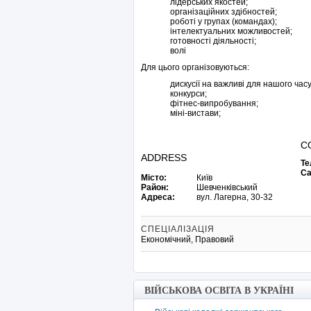
лідерських якостей;
організаційних здібностей;
роботі у групах (командах);
інтелектуальних можливостей;
готовності діяльності;
волі
Для цього організовуються:
дискусії на важливі для нашого часу і
конкурси;
фітнес-випробування;
міні-вистави;
C
ADDRESS
Те
Са
Місто:
Київ
Район:
Шевченківський
Адреса:
вул. Лагерна, 30-32
СПЕЦІАЛІЗАЦІЯ
Економічний, Правовий
ВІЙСЬКОВА ОСВІТА В УКРАЇНІ