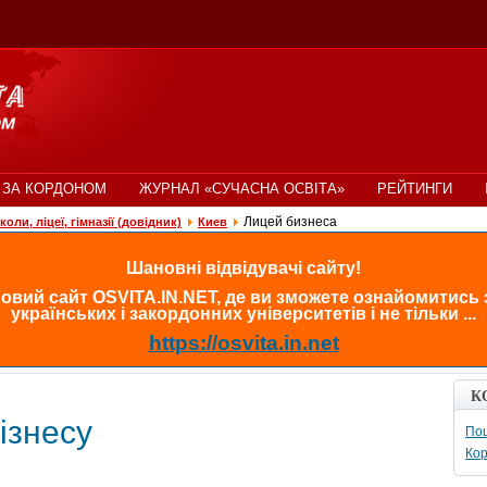
 ЗА КОРДОНОМ
ЖУРНАЛ «СУЧАСНА ОСВІТА»
РЕЙТИНГИ
Лицей бизнеса
оли, ліцеї, гімназії (довідник)
Киев
Шановні відвідувачі сайту!
овий сайт OSVITA.IN.NET, де ви зможете ознайомитись
українських і закордонних університетів і не тільки ...
https://osvita.in.net
К
ізнесу
Пош
Кор