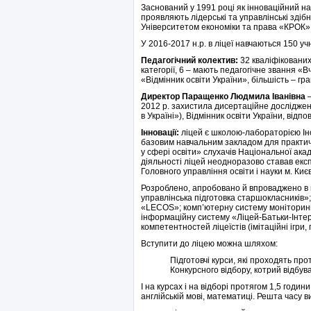
Заснований у 1991 році як інноваційний н
проявляють лідерські та управлінські здіб
Університетом економіки та права «КРОК»
У 2016-2017 н.р. в ліцеї навчаються 150 учн
Педагогічний колектив:
32 кваліфікованих 
категорії, 6 – мають педагогічне звання «
«Відмінник освіти України», більшість – гр
Директор Паращенко Людмила Іванівна
–
2012 р. захистила дисертаційне дослідже
в Україні»), Відмінник освіти України, відп
Інновації:
ліцей є школою-лабораторією Інс
базовим навчальним закладом для практич
у сфері освіти» слухачів Національної ака
діяльності ліцей неодноразово ставав екс
Головного управління освіти і науки м. Киє
Розроблено, апробовано й впроваджено в н
управлінська підготовка старшокласників
«LECOS»; комп’ютерну систему моніторингу
інформаційну систему «Ліцей-Батьки-Інте
компетентностей ліцеїстів (імітаційні ігри,
Вступити до ліцею можна шляхом:
Підготовчі курси, які проходять прот
Конкурсного відбору, котрий відбуває
І на курсах і на відборі протягом 1,5 годин
англійській мові, математиці. Решта часу 