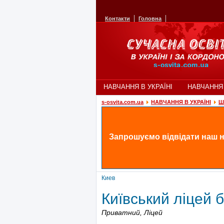
Контакти
Головна
НАВЧАННЯ В УКРАЇНІ
НАВЧАННЯ
s-osvita.com.ua
НАВЧАННЯ В УКРАЇНІ
Шк
Запрошуємо відвідати наш н
Киев
Київський ліцей б
Приватний,
Ліцей