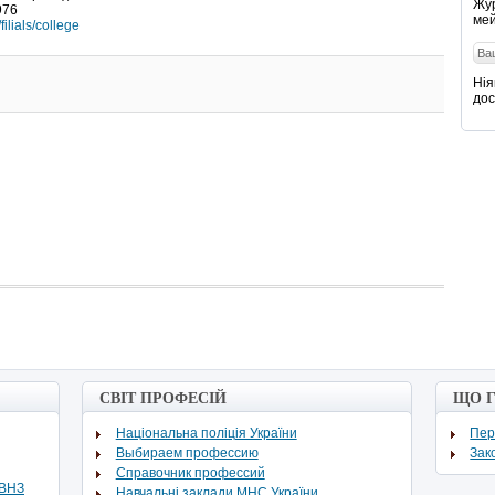
Жур
976
мей
filials/college
Нія
дос
СВІТ ПРОФЕСІЙ
ЩО 
Національна поліція України
Пер
Выбираем профессию
Зак
Cправочник профессий
ВВНЗ
Навчальні заклади МНС України