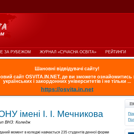
Е ЗА РУБЕЖОМ
ЖУРНАЛ «СУЧАСНА ОСВІТА»
РЕЙТИНГИ
Шановні відвідувачі сайту!
овий сайт OSVITA.IN.NET, де ви зможете ознайомитись
українських і закордонних університетів і не тільки ...
https://osvita.in.net
П
НУ імені І. І. Мечникова
Пои
По
ип ВНЗ: Коледж
 даний момент в коледжі навчається 235 студентів денної форми