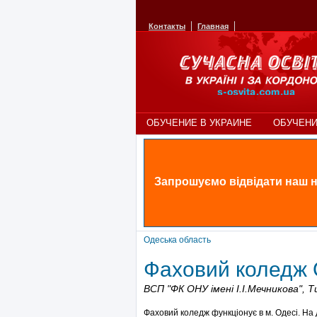
Контакты
Главная
ОБУЧЕНИЕ В УКРАИНЕ
ОБУЧЕНИ
Запрошуємо відвідати наш н
Одеська область
Фаховий коледж О
ВСП "ФК ОНУ імені І.І.Мечникова",
Т
Фаховий коледж функціонує в м. Одесі. На