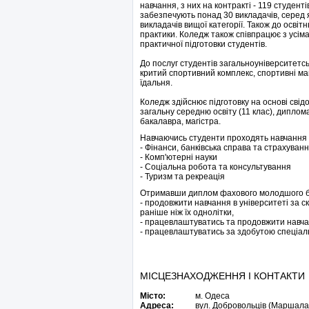
навчання, з них на контракті - 119 студент
забезпечують понад 30 викладачів, серед я
викладачів вищої категорії. Також до освіт
практики. Коледж також співпрацює з усім
практичної підготовки студентів.
До послуг студентів загальноуніверситетськ
критий спортивний комплекс, спортивні ма
їдальня.
Коледж здійснює підготовку на основі свідо
загальну середню освіту (11 клас), дипло
бакалавра, магістра.
Навчаючись студенти проходять навчання 
- Фінанси, банківська справа та страхуван
- Комп'ютерні науки
- Соціальна робота та консультування
- Туризм та рекреація
Отримавши диплом фахового молодшого б
- продовжити навчання в університеті за с
раніше ніж їх однолітки,
- працевлаштуватись та продовжити навча
- працевлаштуватись за здобутою спеціальні
МІСЦЕЗНАХОДЖЕННЯ І КОНТАКТИ
Місто:
м. Одеса
Адреса:
вул. Добровольців (Маршала 