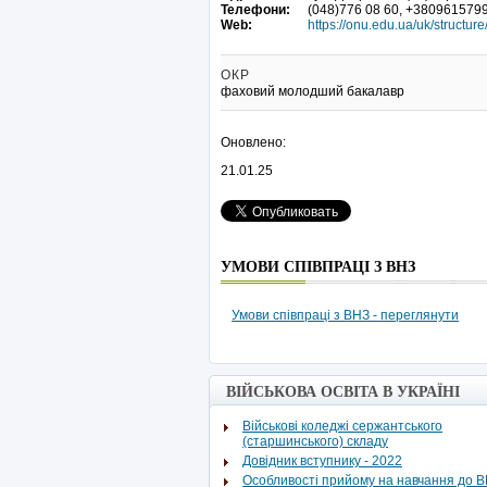
Телефони:
(048)776 08 60, +380961579
Web:
https://onu.edu.ua/uk/structure/
ОКР
фаховий молодший бакалавр
Оновлено:
21.01.25
УМОВИ СПІВПРАЦІ З ВНЗ
Умови співпраці з ВНЗ - переглянути
ВІЙСЬКОВА ОСВІТА В УКРАЇНІ
Військові коледжі сержантського
(старшинського) складу
Довідник вступнику - 2022
Особливості прийому на навчання до 