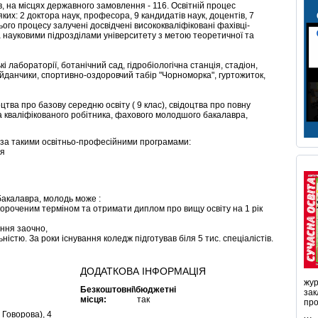
ів, на місцях державного замовлення - 116. Освітній процес
ких: 2 доктора наук, професора, 9 кандидатів наук, доцентів, 7
нього процесу залучені досвідчені висококваліфіковані фахівці-
а науковими підрозділами університету з метою теоретичної та
і лабораторії, ботанічний сад, гідробіологічна станція, стадіон,
йданчики, спортивно-оздоровчий табір "Чорноморка", гуртожиток,
цтва про базову середню освіту ( 9 клас), свідоцтва про повну
ма кваліфікованого робітника, фахового молодшого бакалавра,
за такими освітньо-професійними програмами:
ня
акалавра, молодь може :
короченим терміном та отримати диплом про вищу освіту на 1 рік
ння заочно,
стю. За роки існування коледж підготував біля 5 тис. спеціалістів.
ДОДАТКОВА ІНФОРМАЦІЯ
жур
Безкоштовні\бюджетні
зак
місця:
так
про
Говорова), 4